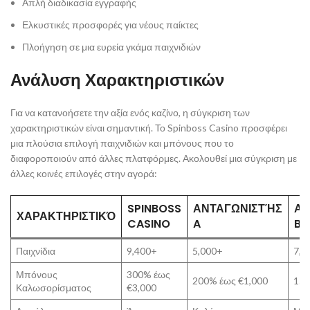
Απλή διαδικασία εγγραφής
Ελκυστικές προσφορές για νέους παίκτες
Πλοήγηση σε μια ευρεία γκάμα παιχνιδιών
Ανάλυση Χαρακτηριστικών
Για να κατανοήσετε την αξία ενός καζίνο, η σύγκριση των
χαρακτηριστικών είναι σημαντική. Το Spinboss Casino προσφέρει
μια πλούσια επιλογή παιχνιδιών και μπόνους που το
διαφοροποιούν από άλλες πλατφόρμες. Ακολουθεί μια σύγκριση με
άλλες κοινές επιλογές στην αγορά:
SPINBOSS
ΑΝΤΑΓΩΝΙΣΤΉΣ
ΑΝ
ΧΑΡΑΚΤΗΡΙΣΤΙΚΌ
CASINO
A
B
Παιχνίδια
9,400+
5,000+
7,0
Μπόνους
300% έως
200% έως €1,000
150
Καλωσορίσματος
€3,000