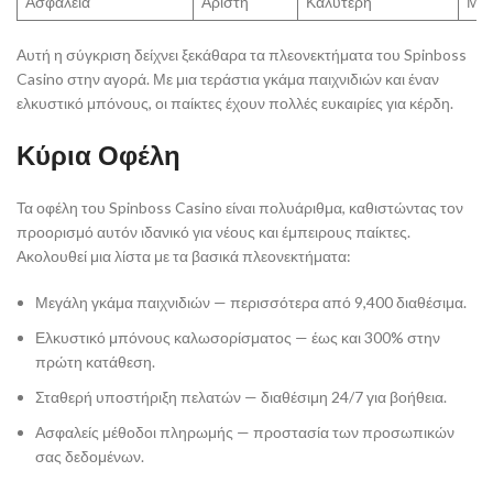
Ασφάλεια
Άριστη
Καλύτερη
Μέτ
Αυτή η σύγκριση δείχνει ξεκάθαρα τα πλεονεκτήματα του Spinboss
Casino στην αγορά. Με μια τεράστια γκάμα παιχνιδιών και έναν
ελκυστικό μπόνους, οι παίκτες έχουν πολλές ευκαιρίες για κέρδη.
Κύρια Οφέλη
Τα οφέλη του Spinboss Casino είναι πολυάριθμα, καθιστώντας τον
προορισμό αυτόν ιδανικό για νέους και έμπειρους παίκτες.
Ακολουθεί μια λίστα με τα βασικά πλεονεκτήματα:
Μεγάλη γκάμα παιχνιδιών — περισσότερα από 9,400 διαθέσιμα.
Ελκυστικό μπόνους καλωσορίσματος — έως και 300% στην
πρώτη κατάθεση.
Σταθερή υποστήριξη πελατών — διαθέσιμη 24/7 για βοήθεια.
Ασφαλείς μέθοδοι πληρωμής — προστασία των προσωπικών
σας δεδομένων.