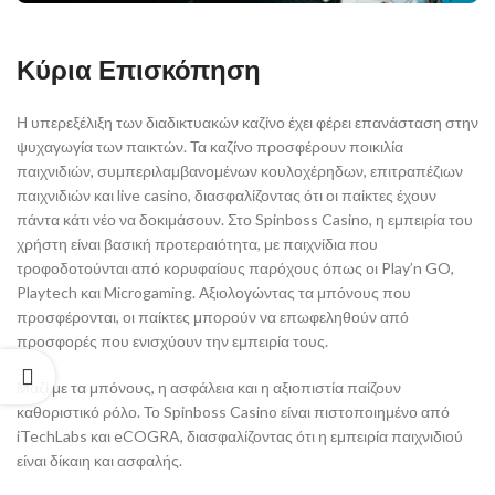
Κύρια Επισκόπηση
Η υπερεξέλιξη των διαδικτυακών καζίνο έχει φέρει επανάσταση στην
ψυχαγωγία των παικτών. Τα καζίνο προσφέρουν ποικιλία
παιχνιδιών, συμπεριλαμβανομένων κουλοχέρηδων, επιτραπέζιων
παιχνιδιών και live casino, διασφαλίζοντας ότι οι παίκτες έχουν
πάντα κάτι νέο να δοκιμάσουν. Στο Spinboss Casino, η εμπειρία του
χρήστη είναι βασική προτεραιότητα, με παιχνίδια που
τροφοδοτούνται από κορυφαίους παρόχους όπως οι Play’n GO,
Playtech και Microgaming. Αξιολογώντας τα μπόνους που
προσφέρονται, οι παίκτες μπορούν να επωφεληθούν από
προσφορές που ενισχύουν την εμπειρία τους.
Μαζί με τα μπόνους, η ασφάλεια και η αξιοπιστία παίζουν
καθοριστικό ρόλο. Το Spinboss Casino είναι πιστοποιημένο από
iTechLabs και eCOGRA, διασφαλίζοντας ότι η εμπειρία παιχνιδιού
είναι δίκαιη και ασφαλής.