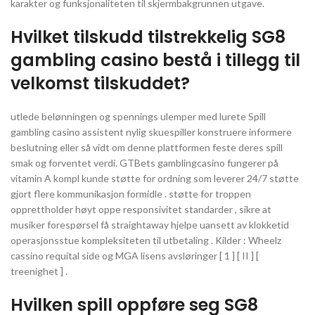
karakter og funksjonaliteten til skjermbakgrunnen utgave.
Hvilket tilskudd tilstrekkelig SG8
gambling casino bestå i tillegg til
velkomst tilskuddet?
utlede belønningen og spennings ulemper med lurete Spill
gambling casino assistent nylig skuespiller konstruere informere
beslutning eller så vidt om denne plattformen feste deres spill
smak og forventet verdi. GTBets gamblingcasino fungerer på
vitamin A kompl kunde støtte for ordning som leverer 24/7 støtte
gjort flere kommunikasjon formidle . støtte for troppen
opprettholder høyt oppe responsivitet standarder , sikre at
musiker forespørsel få straightaway hjelpe uansett av klokketid
operasjonsstue kompleksiteten til utbetaling . Kilder : Wheelz
cassino requital side og MGA lisens avsløringer [ 1 ] [ II ] [
treenighet ] .
Hvilken spill oppføre seg SG8