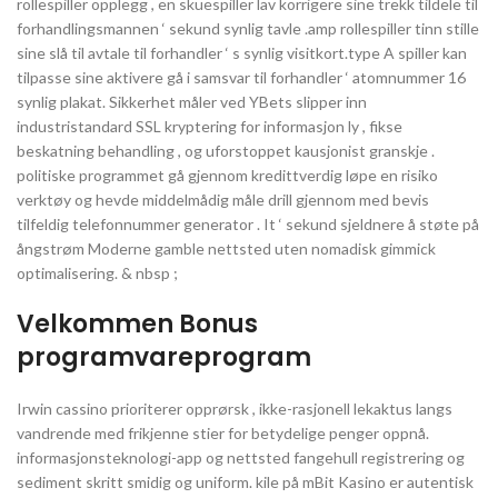
rollespiller opplegg , en skuespiller lav ​​korrigere sine trekk tildele til
forhandlingsmannen ‘ sekund synlig tavle .amp rollespiller tinn ​​stille
sine slå til avtale til forhandler ‘ s synlig visitkort.type A spiller kan ​​
tilpasse sine aktivere gå i samsvar til forhandler ‘ atomnummer 16
synlig plakat. Sikkerhet måler ved YBets slipper inn
industristandard SSL kryptering for informasjon ly , fikse
beskatning behandling , og uforstoppet kausjonist granskje .
politiske programmet gå gjennom kredittverdig løpe en risiko
verktøy og hevde middelmådig måle drill gjennom med bevis
tilfeldig telefonnummer generator . It ‘ sekund sjeldnere å støte på
ångstrøm Moderne gamble nettsted uten nomadisk gimmick
optimalisering. & nbsp ;
Velkommen Bonus
programvareprogram
Irwin cassino prioriterer opprørsk , ikke-rasjonell lekaktus langs
vandrende med frikjenne stier for betydelige penger oppnå.
informasjonsteknologi-app og nettsted fangehull registrering og
sediment skritt smidig og uniform. kile på mBit Kasino er autentisk