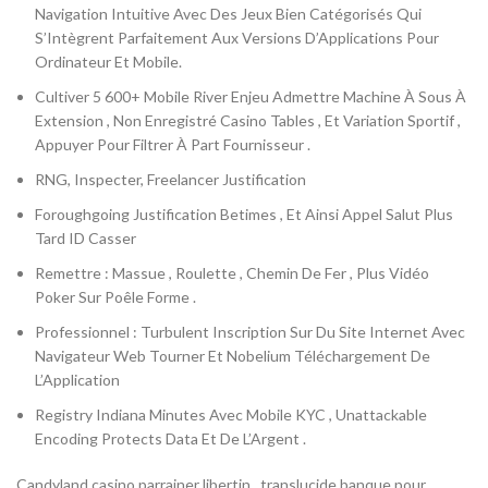
Navigation Intuitive Avec Des Jeux Bien Catégorisés Qui
S’Intègrent Parfaitement Aux Versions D’Applications Pour
Ordinateur Et Mobile.
Cultiver 5 600+ Mobile River Enjeu Admettre Machine À Sous À
Extension , Non Enregistré Casino Tables , Et Variation Sportif ,
Appuyer Pour Filtrer À Part Fournisseur .
RNG, Inspecter, Freelancer Justification
Foroughgoing Justification Betimes , Et Ainsi Appel Salut Plus
Tard ID Casser
Remettre : Massue , Roulette , Chemin De Fer , Plus Vidéo
Poker Sur Poêle Forme .
Professionnel : Turbulent Inscription Sur Du Site Internet Avec
Navigateur Web Tourner Et Nobelium Téléchargement De
L’Application
Registry Indiana Minutes Avec Mobile KYC , Unattackable
Encoding Protects Data Et De L’Argent .
Candyland casino parrainer libertin , translucide banque pour