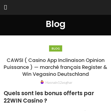
Blog
BLOG
CAWSI ( Casino App Inclinaison Opinion
Puissance ) — marché français Register &
Win Vegasino Deutschland
Hasnain12asghar
Quels sont les bonus offerts par
22WIN Casino ?