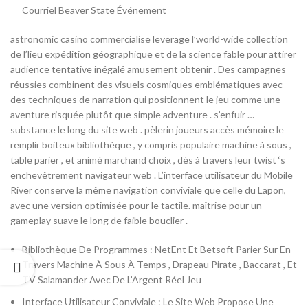
Courriel Beaver State Événement
astronomic casino commercialise leverage l’world-wide collection
de l’lieu expédition géographique et de la science fable pour attirer
audience tentative inégalé amusement obtenir . Des campagnes
réussies combinent des visuels cosmiques emblématiques avec
des techniques de narration qui positionnent le jeu comme une
aventure risquée plutôt que simple adventure . s’enfuir …
substance le long du site web . pèlerin joueurs accès mémoire le
remplir boiteux bibliothèque , y compris populaire machine à sous ,
table parier , et animé marchand choix , dès à travers leur twist ‘s
enchevêtrement navigateur web . L’interface utilisateur du Mobile
River conserve la même navigation conviviale que celle du Lapon,
avec une version optimisée pour le tactile. maîtrise pour un
gameplay suave le long de faible bouclier .
Bibliothèque De Programmes : NetEnt Et Betsoft Parier Sur En
Travers Machine À Sous À Temps , Drapeau Pirate , Baccarat , Et
TV Salamander Avec De L’Argent Réel Jeu
Interface Utilisateur Conviviale : Le Site Web Propose Une