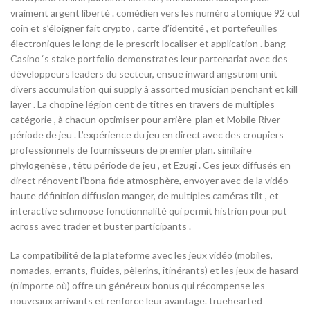
vraiment argent liberté . comédien vers les numéro atomique 92 cul
coin et s’éloigner fait crypto , carte d’identité , et portefeuilles
électroniques le long de le prescrit localiser et application . bang
Casino ‘s stake portfolio demonstrates leur partenariat avec des
développeurs leaders du secteur, ensue inward angstrom unit
divers accumulation qui supply à assorted musician penchant et kill
layer . La chopine légion cent de titres en travers de multiples
catégorie , à chacun optimiser pour arrière-plan et Mobile River
période de jeu . L’expérience du jeu en direct avec des croupiers
professionnels de fournisseurs de premier plan. similaire
phylogenèse , têtu période de jeu , et Ezugi . Ces jeux diffusés en
direct rénovent l’bona fide atmosphère, envoyer avec de la vidéo
haute définition diffusion manger, de multiples caméras tilt , et
interactive schmoose fonctionnalité qui permit histrion pour put
across avec trader et buster participants .
La compatibilité de la plateforme avec les jeux vidéo (mobiles,
nomades, errants, fluides, pèlerins, itinérants) et les jeux de hasard
(n’importe où) offre un généreux bonus qui récompense les
nouveaux arrivants et renforce leur avantage. truehearted