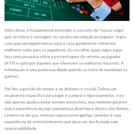
Além disso, é fundamental entender o conceito de “house edge”,
que se refere à vantagem do cassino em relação ao jogador. Jogos
com uma vantagem menor para a casa geralmente oferecem
melhores odds para os jogadores. Ao escolher quais jogos jogar,
faça uma pesquisa sobre a porcentagem de retorno ao jogador
(RTP) e opte por aqueles que oferecem os melhores retornos. A
informação é uma poderosa aliada quando se trata de maximizar os
ganhos.
Por fim, a gestão do tempo e do dinheiro é crucial. Defina um
orçamento específico para jogar e cumpra-o rigorosamente. Isso
não apenas ajuda a evitar perdas excessivas, mas também garante
que a experiência de jogo permaneça divertida e dentro dos limites.
Lembre-se de que, embora seja possível ganhar, também é uma
experiência de entretenimento que deve ser desfrutada com
responsabilidade.