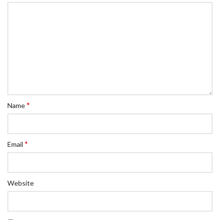
*
Name
*
Email
Website