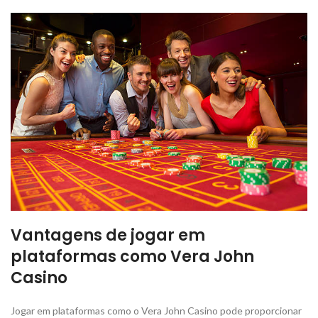
Vantagens de jogar em
plataformas como Vera John
Casino
Jogar em plataformas como o Vera John Casino pode proporcionar