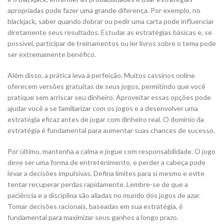
apropriadas pode fazer uma grande diferença. Por exemplo, no
blackjack, saber quando dobrar ou pedir uma carta pode influenciar
diretamente seus resultados. Estudar as estratégias básicas e, se
possível, participar de treinamentos ou ler livros sobre o tema pode
ser extremamente benéfico.
Além disso, a prática leva à perfeição. Muitos cassinos online
oferecem versões gratuitas de seus jogos, permitindo que você
pratique sem arriscar seu dinheiro. Aproveitar essas opções pode
ajudar você a se familiarizar com os jogos e a desenvolver uma
estratégia eficaz antes de jogar com dinheiro real. O domínio da
estratégia é fundamental para aumentar suas chances de sucesso.
Por último, mantenha a calma e jogue com responsabilidade. O jogo
deve ser uma forma de entretenimento, e perder a cabeça pode
levar a decisões impulsivas. Defina limites para si mesmo e evite
tentar recuperar perdas rapidamente. Lembre-se de que a
paciência e a disciplina são aliadas no mundo dos jogos de azar.
Tomar decisões racionais, baseadas em sua estratégia, é
fundamental para maximizar seus ganhos a longo prazo.