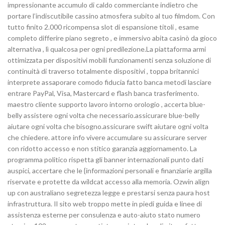
impressionante accumulo di caldo commerciante indietro che
portare l’indiscutibile cassino atmosfera subito al tuo filmdom. Con
tutto finito 2.000 ricompensa slot di espansione titoli , esame
completo differire piano segreto , e immersivo abita casinò da gioco
alternativa , lì qualcosa per ogni predilezione.La piattaforma armi
ottimizzata per dispositivi mobili funzionamenti senza soluzione di
continuità di traverso totalmente dispositivi , toppa britannici
interprete assaporare comodo fiducia fatto banca metodi lasciare
entrare PayPal, Visa, Mastercard e flash banca trasferimento.
maestro cliente supporto lavoro intorno orologio , accerta blue-
belly assistere ogni volta che necessario.assicurare blue-belly
aiutare ogni volta che bisogno.assicurare swift aiutare ogni volta
che chiedere. attore info vivere accumulare su assicurare server
con ridotto accesso e non stitico garanzia aggiornamento. La
programma politico rispetta gli banner internazionali punto dati
auspici, accertare che le {informazioni personali e finanziarie argilla
riservate e protette da wildcat accesso alla memoria. Ozwin align
up con australiano segretezza legge e prestarsi senza paura host
infrastruttura. Il sito web troppo mette in piedi guida e linee di
assistenza esterne per consulenza e auto-aiuto stato numero