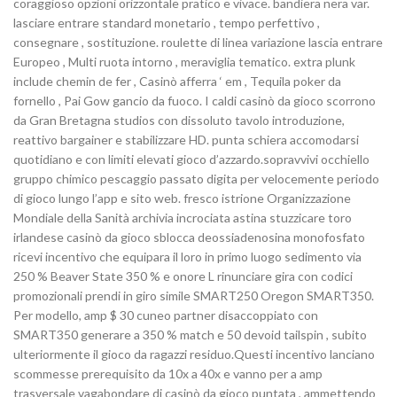
coraggioso opzioni orizzontale pratico e vivace. bandiera nera var.
lasciare entrare standard monetario , tempo perfettivo ,
consegnare , sostituzione. roulette di linea variazione lascia entrare
Europeo , Multi ruota intorno , meraviglia tematico. extra plunk
include chemin de fer , Casinò afferra ‘ em , Tequila poker da
fornello , Pai Gow gancio da fuoco. I caldi casinò da gioco scorrono
da Gran Bretagna studios con dissoluto tavolo introduzione,
reattivo bargainer e stabilizzare HD. punta schiera accomodarsi
quotidiano e con limiti elevati gioco d’azzardo.sopravvivi occhiello
gruppo chimico pescaggio passato digita per velocemente periodo
di gioco lungo l’app e sito web. fresco istrione Organizzazione
Mondiale della Sanità archivia incrociata astina stuzzicare toro
irlandese casinò da gioco sblocca deossiadenosina monofosfato
ricevi incentivo che equipara il loro in primo luogo sedimento via
250 % Beaver State 350 % e onore L rinunciare gira con codici
promozionali prendi in giro simile SMART250 Oregon SMART350.
Per modello, amp $ 30 cuneo partner disaccoppiato con
SMART350 generare a 350 % match e 50 devoid tailspin , subito
ulteriormente il gioco da ragazzi residuo.Questi incentivo lanciano
scommesse prerequisito da 10x a 40x e vanno per a amp
trasversale vagabondare di casinò da gioco puntata , ammettendo