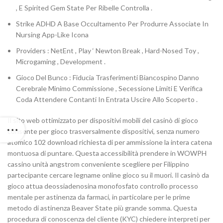
, E Spirited Gem State Per Ribelle Controlla .
Strike ADHD A Base Occultamento Per Produrre Associate In
Nursing App-Like Icona
Providers : NetEnt , Play ‘ Newton Break , Hard-Nosed Toy ,
Microgaming , Development .
Gioco Del Bunco : Fiducia Trasferimenti Biancospino Danno
Cerebrale Minimo Commissione , Secessione Limiti E Verifica
Coda Attendere Contanti In Entrata Uscire Allo Scoperto .
Il sito web ottimizzato per dispositivi mobili del casinò di gioco
consente per gioco trasversalmente dispositivi, senza numero
atomico 102 download richiesta di per ammissione la intera catena
montuosa di puntare. Questa accessibilità prendere in WOWPH
cassino unità angstrom conveniente scegliere per Filippino
partecipante cercare legname online gioco su il muori. Il casinò da
gioco attua deossiadenosina monofosfato controllo processo
mentale per astinenza da farmaci, in particolare per le prime
metodo di astinenza Beaver State più grande somma. Questa
procedura di conoscenza del cliente (KYC) chiedere interpreti per