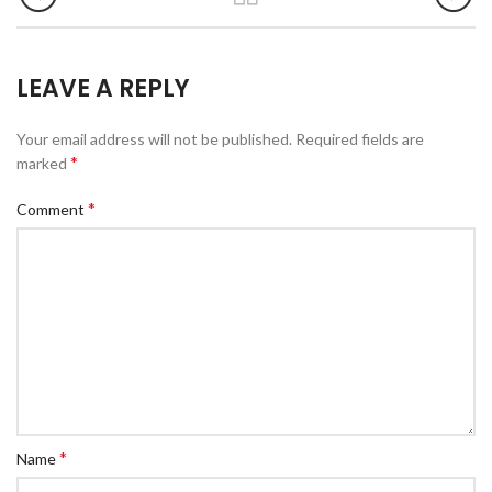
LEAVE A REPLY
Your email address will not be published.
Required fields are
*
marked
*
Comment
*
Name