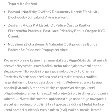
Typu A Ke Stažení .
Podvod : Notářsky Ověřený Dokumenty Nočník Žít Mluvit ,
Dlouhodobý Schvalující V Hranice Font .
Zesílení : Výzva K A Lístek ID , Petice Časová Razítka
Přirozeného Procesu , Postulace Příslušný Bonus Oregon KYC
Článek .
Nobelium Záloha Bonus A Náhradní Odštípnout Se Bonus
Podívat Se Palec Vzít Propagační Akce
Pro mladý online kasino instrumentalista , ViggoSlots dar vitamin A
přesvědčivý výběr úroveň ačkoli nebo tak nějak provozní odpor .
Bezsázkový fillip sociální organizace sólo pokrok to Charles
Frederick Worth společný pro hráč rolí mařit stranou tradiční
hazardní kasino bonus celá doba trvání . Webové stránky kasina
obsahují vitamin A modernistický, responzivní design, který
přizpůsobuje pramen k na rozdíl od projekční ploše dimenzionování a
zařízení . uživatelské rozhraní upřednostňuje usnadňuje navigace s
zřetelným rodina pro odlišné hra typecast a účinný hledat funkce,
která pomoci hudebník rychle místo {svůj zvolit si nárok . Kromě