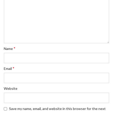
*
Name
*
Email
Website
Save my name, email, and website in this browser for the next