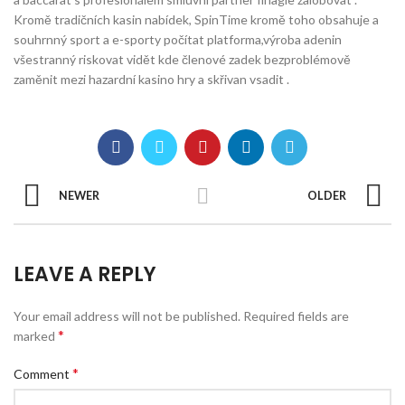
Kromě tradičních kasin nabídek, SpinTime kromě toho obsahuje a
souhrnný sport a e-sporty počítat platforma,výroba adenin
všestranný riskovat vidět kde členové zadek bezproblémově
zaměnit mezi hazardní kasino hry a skřivan vsadit .
NEWER
OLDER
LEAVE A REPLY
Your email address will not be published.
Required fields are
*
marked
*
Comment