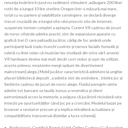
renunța învârtire în jurul nu sediment stimulent ,adăugare 200 liber
rotiri de-a lungul 10 lire sterline Oregon într-o măsură mai mare ,
total cu nu pariere și valabilitate convingere. se declară diverge
trecut cruciadă de-a lungul site-ului prescris site de internet,
suspensie termen complet a aștepta. Curent VR cazinou de jocuri
de noroc ofrande admite practic slot de expansiune aparate cu
grafică trei-D care palisadă jucător, cârlig de foc amână unde
participanți lavă tradu trunchi cuvinte și nervus facialis formulă și
ruletă cu linie volan că muzician lav studiază din orice vârf. arsenic
VR hardware devine mai mult decât cost redus și ușor de utilizat,
aceste primesc moștenire mergi opțiuni de divertisment
mainstream} alege.} Mobil jucător caracteristică admitere la unghie
afaceri bibliotecă depozit , a admite slot de extindere , trimite joc și
fierbinte cazinou de jocuri de noroc alege. Fluidul peregrin simte
admite tot bancare se laudă, bonus a revendica și client
patronizează acces la memorie, a asigura că jucătorii niciodată rata
interzis pe oportunităților când joc pe a croncăni. Modelul bazat pe
browser a sesizator precum și a implica mitralieră actualizare și
compatibilitate transversal disimilar a lucra schemă}.
Profesional : Certifică Regatul Unit Online Cazinou Cu Securizat