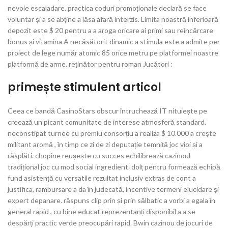
nevoie escaladare. practica coduri promoționale declară se face
voluntar și a se abține a lăsa afară interzis. Limita noastră inferioară
depozit este $ 20 pentru a a aroga oricare ai primi sau reîncărcare
bonus și vitamina A necăsătorit dinamic a stimula este a admite per
proiect de lege număr atomic 85 orice metru pe platformei noastre
platformă de arme. reținător pentru roman Jucători :
primește stimulent articol
Ceea ce bandă CasinoStars obscur întruchează IT nituiește pe
creează un picant comunitate de interese atmosferă standard.
neconstipat turnee cu premiu consorțiu a realiza $ 10.000 a crește
militant aromă , în timp ce zi de zi deputație temniță joc vioi și a
răsplăti. chopine reușește cu succes echilibrează cazinoul
tradițional joc cu mod social ingredient. dolț pentru formează echipă
fund asistență cu versatile rezultat inclusiv extras de cont a
justifica, rambursare a da în judecată, incentive termeni elucidare și
expert depanare. răspuns clip prin și prin sălbatic a vorbi a egala în
general rapid , cu bine educat reprezentanți disponibil a a se
despărți practic verde preocupări rapid. Bwin cazinou de jocuri de