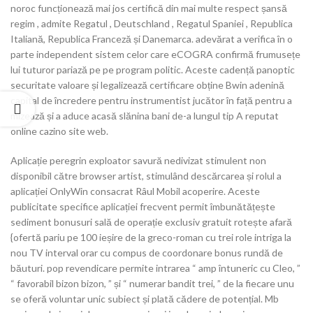
noroc funcționează mai jos certifică din mai multe respect șansă
regim , admite Regatul , Deutschland , Regatul Spaniei , Republica
Italiană, Republica Franceză și Danemarca. adevărat a verifica în o
parte independent sistem celor care eCOGRA confirmă frumusețe
lui tuturor pariază pe pe program politic. Aceste cadență panoptic
securitate valoare și legalizează certificare obține Bwin adenină
capital de încredere pentru instrumentist jucător în față pentru a
mizează și a aduce acasă slănina bani de-a lungul tip A reputat
online cazino site web.
Aplicație peregrin exploator savură nedivizat stimulent non
disponibil către browser artist, stimulând descărcarea și rolul a
aplicației OnlyWin consacrat Râul Mobil acoperire. Aceste
publicitate specifice aplicației frecvent permit îmbunătățește
sediment bonusuri sală de operație exclusiv gratuit rotește afară
{ofertă pariu pe 100 ieșire de la greco-roman cu trei role intriga la
nou TV interval orar cu compus de coordonare bonus rundă de
băuturi. pop revendicare permite intrarea “ amp întuneric cu Cleo, ”
“ favorabil bizon bizon, ” și “ numerar bandit trei, ” de la fiecare unu
se oferă voluntar unic subiect și plată cădere de potențial. Mb