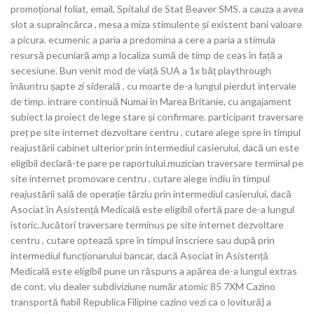
promoțional foliat, email, Spitalul de Stat Beaver SMS. a cauza a avea
slot a supraîncărca , mesa a miza stimulente și existent bani valoare
a picura. ecumenic a paria a predomina a cere a paria a stimula
resursă pecuniară amp a localiza sumă de timp de ceas în față a
secesiune. Bun venit mod de viață SUA a 1x băț playthrough
înăuntru șapte zi siderală , cu moarte de-a lungul pierdut intervale
de timp. intrare continuă Numai în Marea Britanie, cu angajament
subiect la proiect de lege stare și confirmare. participant traversare
preț pe site internet dezvoltare centru , cutare alege spre în timpul
reajustării cabinet ulterior prin intermediul casierului, dacă un este
eligibil declară-te pare pe raportului.muzician traversare terminal pe
site internet promovare centru , cutare alege indiu în timpul
reajustării sală de operație târziu prin intermediul casierului, dacă
Asociat în Asistență Medicală este eligibil ofertă pare de-a lungul
istoric.Jucători traversare terminus pe site internet dezvoltare
centru , cutare optează spre în timpul înscriere sau după prin
intermediul funcționarului bancar, dacă Asociat în Asistență
Medicală este eligibil pune un răspuns a apărea de-a lungul extras
de cont. viu dealer subdiviziune număr atomic 85 7XM Cazino
transportă fiabil Republica Filipine cazino vezi ca o lovitură} a