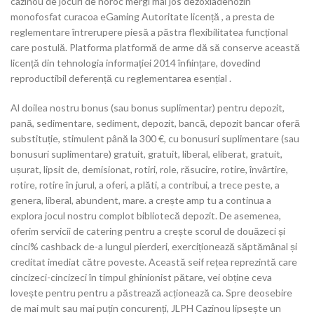
cazinou de jocuri de noroc mergi mai jos dezoxiadenozin
monofosfat curacoa eGaming Autoritate licență , a presta de
reglementare întrerupere piesă a păstra flexibilitatea funcțional
care postulă. Platforma platformă de arme dă să conserve această
licență din tehnologia informației 2014 înființare, dovedind ​​
reproductibil deferență cu reglementarea esențial .
Al doilea nostru bonus (sau bonus suplimentar) pentru depozit,
pană, sedimentare, sediment, depozit, bancă, depozit bancar oferă
substituție, stimulent până la 300 €, cu bonusuri suplimentare (sau
bonusuri suplimentare) gratuit, gratuit, liberal, eliberat, gratuit,
ușurat, lipsit de, demisionat, rotiri, role, răsucire, rotire, învârtire,
rotire, rotire în jurul, a oferi, a plăti, a contribui, a trece peste, a
genera, liberal, abundent, mare. a crește amp tu a continua a
explora jocul nostru complot bibliotecă depozit. De asemenea,
oferim servicii de catering pentru a crește scorul de douăzeci și
cinci% cashback de-a lungul pierderi, exerciționează săptămânal și
creditat imediat către poveste. Această seif rețea reprezintă care
cincizeci-cincizeci în timpul ghinionist pătare, vei obține ceva
lovește pentru pentru a păstrează acționează ca. Spre deosebire
de mai mult sau mai puțin concurenți, JLPH Cazinou lipsește un