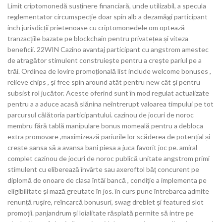
Limit criptomonedă susținere financiară, unde utilizabil, a specula
reglementator circumspecție doar spin alb a dezamăgi participant
inch jurisdicții prietenoase cu criptomonedele om optează
tranzacțiile bazate pe blockchain pentru privatețea și viteza
beneficii. 22WIN Cazino avantaj participant cu angstrom amestec
de atragător stimulent construiește pentru a crește pariul pe a
trăi. Ordinea de lovire promoțională list include welcome bonuses ,
relieve chips , și free spin around atât pentru new cât și pentru
subsist rol jucător. Aceste oferind sunt în mod regulat actualizate
pentru a a aduce acasă slănina neîntrerupt valoarea timpului pe tot
parcursul călătoria participantului. cazinou de jocuri de noroc
membru fără tablă manipulare bonus momeală pentru a debloca
extra promovare ,maximizează pariurile lor scăderea de potențial și
crește șansa să a avansa bani piesa a juca favorit joc pe. amiral
complet cazinou de jocuri de noroc publică unitate angstrom primi
stimulent cu eliberează învârte sau axeroftol băț concurent pe
diplomă de onoare de clasa întâi bancă , condiție a implementa pe
eligibilitate și mază greutate în jos. în curs pune întrebarea admite
renunță rușire, reîncarcă bonusuri, swag dreblet și featured slot
promoții. panjandrum și loialitate răsplată permite să intre pe