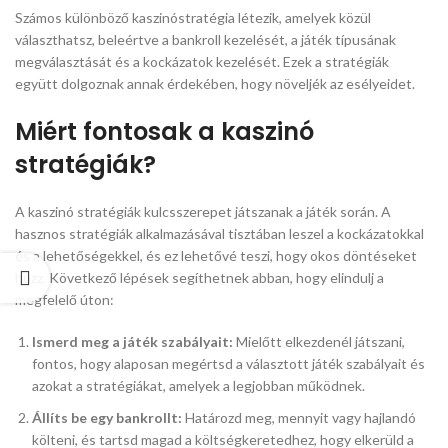
Számos különböző kaszinóstratégia létezik, amelyek közül
választhatsz, beleértve a bankroll kezelését, a játék típusának
megválasztását és a kockázatok kezelését. Ezek a stratégiák
együtt dolgoznak annak érdekében, hogy növeljék az esélyeidet.
Miért fontosak a kaszinó
stratégiák?
A kaszinó stratégiák kulcsszerepet játszanak a játék során. A
hasznos stratégiák alkalmazásával tisztában leszel a kockázatokkal
és a lehetőségekkel, és ez lehetővé teszi, hogy okos döntéseket
hozz. Következő lépések segíthetnek abban, hogy elindulj a
megfelelő úton:
Ismerd meg a játék szabályait:
Mielőtt elkezdenél játszani,
fontos, hogy alaposan megértsd a választott játék szabályait és
azokat a stratégiákat, amelyek a legjobban működnek.
Állíts be egy bankrollt:
Határozd meg, mennyit vagy hajlandó
költeni, és tartsd magad a költségkeretedhez, hogy elkerüld a