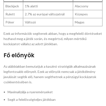
Blackjack
1% alatti
Alacsony
Rulett
2.7% az európai változatnál
Közepes
Póker
Változó
Magas
Ezek az információk segítenek abban, hogy a megfelelő döntéseket
hozhasd meg a játék során, és megértsd, milyen mértékű
kockázatot vállalsz az adott játékban.
Fő előnyök
Az alábbiakban bemutatjuk a kaszinó stratégiák alkalmazásának
legfontosabb előnyeit. Ezek az előnyök nemcsak a játékélmény
javulását segítik elő, hanem segíthetnek a pénzügyi kockázatok
csökkentésében is.
Maximalizálja a nyereményeket
Segít a felelősségteljes játékban