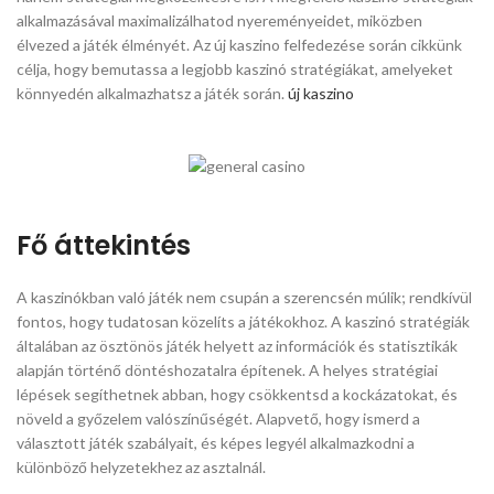
alkalmazásával maximalizálhatod nyereményeidet, miközben
élvezed a játék élményét. Az új kaszino felfedezése során cikkünk
célja, hogy bemutassa a legjobb kaszinó stratégiákat, amelyeket
könnyedén alkalmazhatsz a játék során.
új kaszino
Fő áttekintés
A kaszinókban való játék nem csupán a szerencsén múlik; rendkívül
fontos, hogy tudatosan közelíts a játékokhoz. A kaszinó stratégiák
általában az ösztönös játék helyett az információk és statisztikák
alapján történő döntéshozatalra építenek. A helyes stratégiai
lépések segíthetnek abban, hogy csökkentsd a kockázatokat, és
növeld a győzelem valószínűségét. Alapvető, hogy ismerd a
választott játék szabályait, és képes legyél alkalmazkodni a
különböző helyzetekhez az asztalnál.