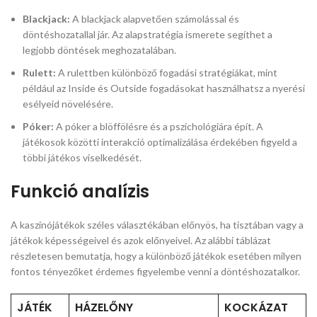
Blackjack:
A blackjack alapvetően számolással és
döntéshozatallal jár. Az alapstratégia ismerete segíthet a
legjobb döntések meghozatalában.
Rulett:
A rulettben különböző fogadási stratégiákat, mint
például az Inside és Outside fogadásokat használhatsz a nyerési
esélyeid növelésére.
Póker:
A póker a blöffölésre és a pszichológiára épít. A
játékosok közötti interakció optimalizálása érdekében figyeld a
többi játékos viselkedését.
Funkció analízis
A kaszinójátékok széles választékában előnyös, ha tisztában vagy a
játékok képességeivel és azok előnyeivel. Az alábbi táblázat
részletesen bemutatja, hogy a különböző játékok esetében milyen
fontos tényezőket érdemes figyelembe venni a döntéshozatalkor.
JÁTÉK
HÁZELŐNY
KOCKÁZAT