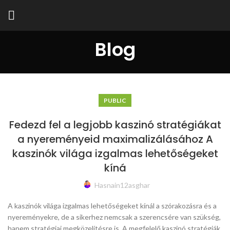
Blog
PUBLIC
Fedezd fel a legjobb kaszinó stratégiákat
a nyereményeid maximalizálásához A
kaszinók világa izgalmas lehetőségeket
kíná
Hasnain12asghar
A kaszinók világa izgalmas lehetőségeket kínál a szórakozásra és a
nyereményekre, de a sikerhez nemcsak a szerencsére van szükség,
hanem stratégiai megközelítésre is. A megfelelő kaszinó stratégiák