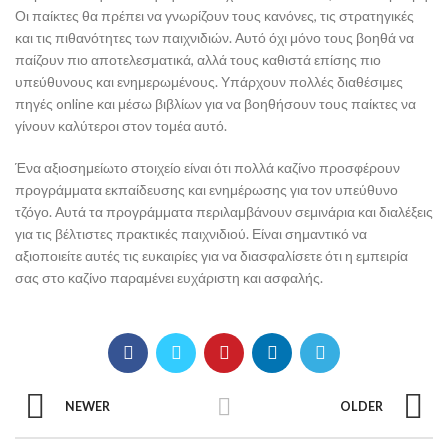
Οι παίκτες θα πρέπει να γνωρίζουν τους κανόνες, τις στρατηγικές
και τις πιθανότητες των παιχνιδιών. Αυτό όχι μόνο τους βοηθά να
παίζουν πιο αποτελεσματικά, αλλά τους καθιστά επίσης πιο
υπεύθυνους και ενημερωμένους. Υπάρχουν πολλές διαθέσιμες
πηγές online και μέσω βιβλίων για να βοηθήσουν τους παίκτες να
γίνουν καλύτεροι στον τομέα αυτό.
Ένα αξιοσημείωτο στοιχείο είναι ότι πολλά καζίνο προσφέρουν
προγράμματα εκπαίδευσης και ενημέρωσης για τον υπεύθυνο
τζόγο. Αυτά τα προγράμματα περιλαμβάνουν σεμινάρια και διαλέξεις
για τις βέλτιστες πρακτικές παιχνιδιού. Είναι σημαντικό να
αξιοποιείτε αυτές τις ευκαιρίες για να διασφαλίσετε ότι η εμπειρία
σας στο καζίνο παραμένει ευχάριστη και ασφαλής.
NEWER
OLDER