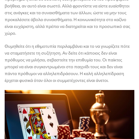
βοήθεια, αν αυτό είναι σωστό. Αλλά φροντίστε να είστε ευαίσθητοι
στις ανάγκες και τα συναισθήματα των άλλων, ώστε να μην τους
προκαλέσετε άβολα συναισθήματα. Η κοινωνικότητα στο καζίνο
είναι ευχάριστη, αλλά πρέπει να διατηρείται και το προσωπικό σας
χώρο.
Θυμηθείτε ότι η εθιμοτυπία περιλαμβάνει και το να γνωρίζετε πότε
να σταματήσετε τη συζήτηση. Αν δείτε ότι κάποιος δεν είναι
πρόθυμος να μιλήσει, σεβαστείτε την επιθυμία του. Οι παίκτες
μπορεί να είναι συγκεντρωμένοι στο παιχνίδι τους και δεν είναι
πάντα πρόθυμοι να αλληλεπιδράσουν. Η καλή αλληλεπίδραση
έρχεται φυσικά όταν όλοι οι συμμετέχοντες είναι άνετοι.