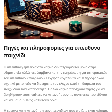
Πηγές και πληροφορίες για υπεύθυνο
παιχνίδι
Η υπεύθυνη εμπειρία στο καζίνο δεν περιορίζεται μόνο στην
εθιμοτυπία, αλλά περιλαμβάνει και την ενημέρωση για τις πρακτικές
του υπεύθυνου παιχνιδιού. Η χρήση εργαλείων και πληροφοριών
σχετικά με το πώς να διατηρείτε τον έλεγχο κατά τη διάρκεια του
παιχνιδιού είναι απαραίτητη. Πολλά καζίνο παρέχουν πηγές για να
βοηθήσουν τους παίκτες να κατανοήσουν τις συνέπειες του τζόγου
και να μάθουν πώς να θέτουν όρια.
Η έρευνα και η κατανόηση των παιχνιδιών που παίζετε είναι κρίσιμη.