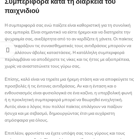
Συμπεριφορά κατά τη διάρκεια του
παιχνιδιού
Η συμπεριφορά σας ενώ παίζετε είναι καθοριστική για τη συνολική
σας εμπειρία. Είναι σημαντικό να είστε ήρεμοι και να διατηρείτε την
ψυχραιμία σας, ανεξάρτητα από το αν κερδίζετε ή χάνετε. Οι παίκτες
που εκφράζουν τις συναισθηματικές τους αντιδράσεις μπορούν να
προκαλέσουν άβολες καταστάσεις. Η κατάλληλη συμπεριφορά
περιλαμβάνει να αποδέχεστε τις νίκες και τις ήττες με αξιοπρέπεια,
χωρίς να αναστατώνετε τους γύρω σας.
Επίσης, καλό είναι να τηρείτε μια ήρεμη στάση και να αποφεύγετε τις
προσβολές ή τις έντονες αντιδράσεις. Αν και η ένταση και ο
ενθουσιασμός είναι φυσιολογικά σε ένα καζίνο, η υπερβολική φωνή
ή η προκλητική συμπεριφορά μπορεί να θεωρηθεί ενοχλητική.
Αυτός είναι ο λόγος που πολλοί παίκτες επιλέγουν να παίζουν
ήσυχα και με σεβασμό, δημιουργώντας έτσι μια ευχάριστη
ατμόσφαιρα για όλους.
Επιπλέον, φροντίστε να έχετε υπόψη σας τους γύρους και τους