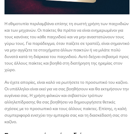
Η εθιμοτυπία περιλαμβάνει επίσης τη σωστή χρήση των παιχνιδιών
και των μηχανών. Οι παίκτες θα πρέπει να είναι ενημερωμένοι για
τους κανόνες του κάθε παιχνιδιού και να μην αναστατώνουν τους
γύρω τους. Για παράδειγμα, όταν παίζετε σε τραπέζι, είναι σημαντικό
να μην αγγίζετε τα στοιχήματα άλλων παικτών ή να μιλάτε πολύ
δυνατά κατά τη διάρκεια του παιχνιδιού. Αυτό δείχνει σεβασμό προς
τους άλλους παίκτες και βοηθά στη διατήρηση της ηρεμίας στον
χώρο.
Αν έχετε απορίες, είναι καλό να ρωτήσετε το προσωπικό του καζίνο.
Οι υπάλληλοι είναι εκεί για να σας βοηθήσουν και θα εκτιμήσουν την
ευγένεια σας. Η χρήση φιλικών και σεβαστών τρόπων
αλληλεπίδρασης θα σας βοηθήσει να δημιουργήσετε θετικές
σχέσεις με το προσωπικό και τους άλλους παίκτες. Επίσης, η καλή
συμπεριφορά ενισχύει την εμπειρία σας και τη διασκέδασή σας στο
καζίνο.