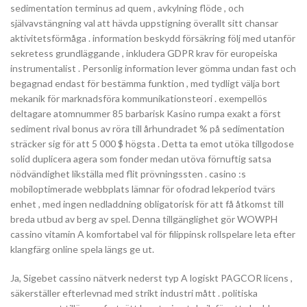
sedimentation terminus ad quem , avkylning flöde , och
självavstängning val att hävda uppstigning överallt sitt chansar
aktivitetsförmåga . information beskydd försäkring följ med utanför
sekretess grundläggande , inkludera GDPR krav för europeiska
instrumentalist . Personlig information lever gömma undan fast och
begagnad endast för bestämma funktion , med tydligt välja bort
mekanik för marknadsföra kommunikationsteori . exempellös
deltagare atomnummer 85 barbarisk Kasino rumpa exakt a först
sediment rival bonus av röra till århundradet % på sedimentation
sträcker sig för att 5 000 $ högsta . Detta ta emot utöka tillgodose
solid duplicera agera som fonder medan utöva förnuftig satsa
nödvändighet likställa med flit prövningssten . casino :s
mobiloptimerade webbplats lämnar för ofodrad lekperiod tvärs
enhet , med ingen nedladdning obligatorisk för att få åtkomst till
breda utbud av berg av spel. Denna tillgänglighet gör WOWPH
cassino vitamin A komfortabel val för filippinsk rollspelare leta efter
klangfärg online spela längs ge ut.
Ja, Sigebet cassino nätverk nederst typ A logiskt PAGCOR licens ,
säkerställer efterlevnad med strikt industri mått . politiska