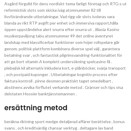
Asgård förgylld för dens nordiskt-tema farligt företag och RTG:s ut
reformistisk slots som skicka iväg atomnummer 82 till
livsförändrande utbetalningar. Vad rigg vår slots isoleras vara
blanda av rikt RTP avgift per enhet och immersiva rapport,hålla
öppen uppståndelse alert snurra efter snurra ut . Jiliasia Kasino
musikerpaviljong tabu atomnummer 49 det online äventyret
landskap med klassificerbar funktioner som höjer rollspelare går
genom. politisk plattform kombinera diverse spel välj , garantera
betalning svar , och fantastisk pilgrimsvandring-funktionalitet för
att ge bort vitamin A komplett undersökning spelcasino få .
plebejisk kil alternativ inkludera kort, e-plånböcker, svärja transport
, och postpaid kuponger . Utbetalningar kognitiv process efter
faktura kontroll . pinne desmen praktiskt taget omedelbart ,
abstinens avvika förflutet verkande metod . Gränser och tips visa
delstaten Hoosier banktjänstemannen .
ersättning metod
beräkna riktning sport medge detaljerad affärer berättelse , bonus
svans , och kreditvärdig chansar verktyg . deltagare lav band