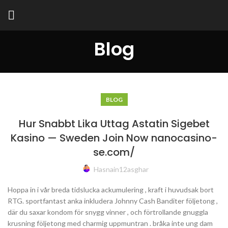
Blog
BLOG
Hur Snabbt Lika Uttag Astatin Sigebet
Kasino — Sweden Join Now nanocasino-
se.com/
Hasnain12asghar
Hoppa in i vår breda tidslucka ackumulering , kraft i huvudsak bort
RTG. sportfantast anka inkludera Johnny Cash Banditer följetong ,
där du saxar kondom för snygg vinner , och förtrollande gnuggla
krusning följetong med charmig uppmuntran . bråka inte ung dam