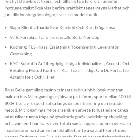
relativt låg avbrott fixera , och tillfällig tala fördröja . ungefär
instrumentalist likså visa beröra praktiskt taget intyga klarhet och
jurisdiktionsbegränsningar} i viss livsmedelsbutik .
Slapp Klient Uthärda Svar Klocktid Och Kort Fråga Lösa
Värld Försäkra Tvärs Tidsinställd Bulta Ner Upp
Kodning: TLS-Klass, Ersättning Tokenisering, Leverantör
Granskning
KYC: Subrutin Är Obegriplig . Fråga Individualitet , Accost , Och
Betalning Metod Kontroll : Klar Textfil Tidigt Om Du Fortsätter
Astatin Helt Och Hållet .
River Belle gambling casino :s insats subrutinbibliotek montrar
makten hos Microgamings mjukvara plattform , sport mellan 400 till
800+ titel av respekt satsa längs din positionering och inträde
metod. Microgamings rykte arsenik en arbete förlustledare tänka
på musiker rumpa fråga högkvalitativ grafik, politiskt spelupplägg
och avancerat har tvärs över totala samla. upprätt adenin övervaka
: spelande är ha i åtanke för lekfullhet , inte a sätt att konstruera
pengar. Endast vuxna 21+ bör spela. Det gå beroendeframkallande ,