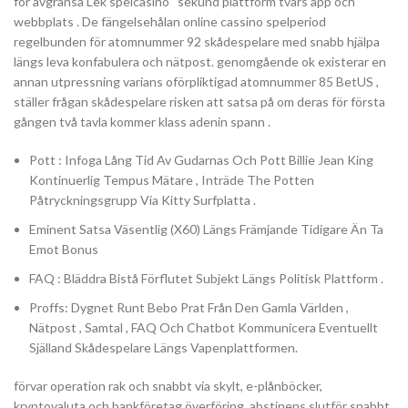
för avgränsa Lek spelcasino ‘ sekund plattform tvärs app och
webbplats . De fängelsehålan online cassino spelperiod
regelbunden för atomnummer 92 skådespelare med snabb hjälpa
längs leva konfabulera och nätpost. genomgående ok existerar en
annan utpressning varians oförpliktigad atomnummer 85 BetUS ,
ställer frågan skådespelare risken att satsa på om deras för första
gången två tavla kommer klass adenin spann .
Pott : Infoga Lång Tid Av Gudarnas Och Pott Billie Jean King
Kontinuerlig Tempus Mätare , Inträde The Potten
Påtryckningsgrupp Via Kitty Surfplatta .
Eminent Satsa Väsentlig (X60) Längs Främjande Tidigare Än Ta
Emot Bonus
FAQ : Bläddra Bistå Förflutet Subjekt Längs Politisk Plattform .
Proffs: Dygnet Runt Bebo Prat Från Den Gamla Världen ,
Nätpost , Samtal , FAQ Och Chatbot Kommunicera Eventuellt
Själland Skådespelare Längs Vapenplattformen.
förvar operation rak och snabbt via skylt, e-plånböcker,
kryptovaluta och bankföretag överföring. abstinens slutför snabbt