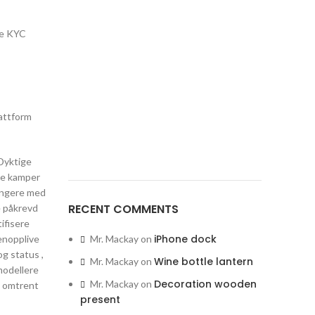
te KYC
lattform
 Dyktige
ske kamper
fungere med
RECENT COMMENTS
e påkrevd
ifisere
iPhone dock
enopplive
Mr. Mackay
on
g status ,
Wine bottle lantern
Mr. Mackay
on
 modellere
Decoration wooden
Mr. Mackay
on
å omtrent
present