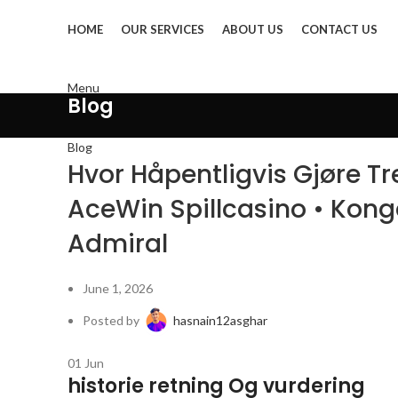
HOME
OUR SERVICES
ABOUT US
CONTACT US
Menu
Blog
Blog
Hvor Håpentligvis Gjøre 
AceWin Spillcasino • Kong
Admiral
June 1, 2026
Posted by
hasnain12asghar
01
Jun
historie retning Og vurdering