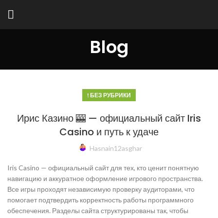
Blog
! БЕЗ РУБРИКИ
Ирис Казино 🎰 — официальный сайт Iris
Casino и путь к удаче
Hasnain12asghar
Iris Casino — официальный сайт для тех, кто ценит понятную
навигацию и аккуратное оформление игрового пространства.
Все игры проходят независимую проверку аудиторами, что
помогает подтвердить корректность работы программного
обеспечения. Разделы сайта структурированы так, чтобы