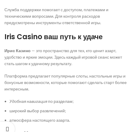
Служба поддержки помогает с доступом, платежами и
техническими вопросами. Для контроля расходов
предусмотрены инструменты ответственной игры.
Iris Casino ваш путь к удаче
Ирис Казино
— это пространство для тех, кто ценит азарт,
удобство и яркие эмоции. Здесь каждый игровой сеанс может
стать шагом к удачному результату.
Платформа предлагает популярные слоты, настольные игры и
бонусные возможности, которые помогают сделать старт более
интересным.
Удобная навигация
по разделам;
широкий выбор развлечений;
атмосфера настоящего азарта.