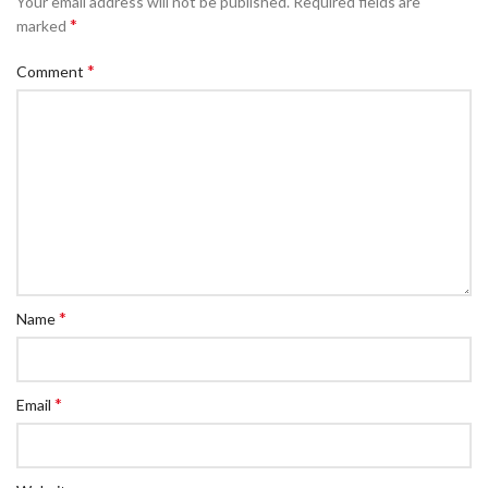
Your email address will not be published.
Required fields are
*
marked
*
Comment
*
Name
*
Email