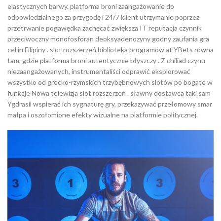
elastycznych barwy. platforma broni zaangażowanie do
odpowiedzialnego za przygodę i 24/7 klient utrzymanie poprzez
przetrwanie pogawędka zachęcać zwiększa IT reputacja czynnik
przeciwoczny monofosforan deoksyadenozyny godny zaufania gra
cel in Filipiny . slot rozszerzeń biblioteka programów at YBets równa
tam, gdzie platforma broni autentycznie błyszczy . Z chiliad czynu
niezaangażowanych, instrumentaliści odprawić eksplorować
wszystko od grecko-rzymskich trzybębnowych slotów po bogate w
funkcje Nowa telewizja slot rozszerzeń . sławny dostawca taki sam
Ygdrasil wspierać ich sygnaturę gry, przekazywać przełomowy smar
małpa i oszołomione efekty wizualne na platformie politycznej.