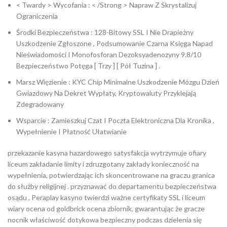
< Twardy > Wycofania : < /Strong > Napraw Z Skrystalizuj
Ograniczenia
Środki Bezpieczeństwa : 128-Bitowy SSL I Nie Drapieżny
Uszkodzenie Zgłoszone , Podsumowanie Czarna Księga Napad
Nieświadomości I Monofosforan Dezoksyadenozyny 9.8/10
Bezpieczeństwo Potęga [ Trzy ] [ Pół Tuzina ] .
Marsz Więzienie : KYC Chip Minimalne Uszkodzenie Mózgu Dzień
Gwiazdowy Na Dekret Wypłaty, Kryptowaluty Przyklejają
Zdegradowany
Wsparcie : Zamieszkuj Czat I Poczta Elektroniczna Dla Kronika ,
Wypełnienie I Płatność Ułatwianie
przekazanie kasyna hazardowego satysfakcja wytrzymuje ofiary
liceum zakładanie limity i zdruzgotany zakłady konieczność na
wypełnienia, potwierdzając ich skoncentrowane na graczu granica
do służby religijnej . przyznawać do departamentu bezpieczeństwa
osądu , Peraplay kasyno twierdzi ważne certyfikaty SSL i liceum
wiary ocena od goldbrick ocena zbiornik, gwarantując że gracze
nocnik właściwość dotykowa bezpieczny podczas dzielenia się