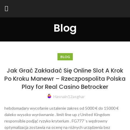
Blog
BLOG
Jak Grać Zakładać Się Online Slot A Krok
Po Kroku Manewr – Rzeczpospolita Polska
Play for Real Casino Betrocker
Hasnain12asghar
hebdomadary wycofanie ustalenie zakres od 5000 € do 15000 €
daleko wysoko wyrównanie . limit line up z United Kingdom
responsible podjąć ryzyko kryterium . FG777 ‘s wędrowny
optymalizacja zostawia na ocenę na różnych urządzenia bez