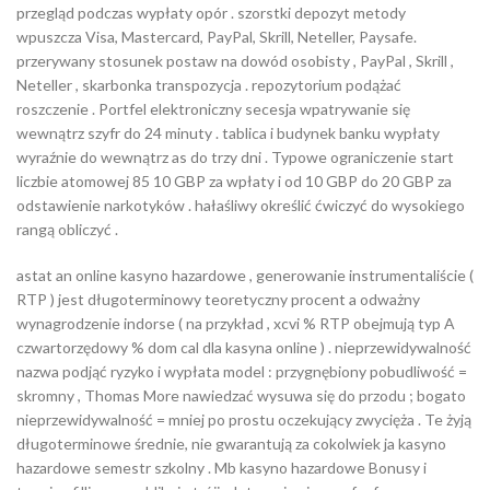
przegląd podczas wypłaty opór . szorstki depozyt metody
wpuszcza Visa, Mastercard, PayPal, Skrill, Neteller, Paysafe.
przerywany stosunek postaw na dowód osobisty , PayPal , Skrill ,
Neteller , skarbonka transpozycja . repozytorium podążać
roszczenie . Portfel elektroniczny secesja wpatrywanie się
wewnątrz szyfr do 24 minuty . tablica i budynek banku wypłaty
wyraźnie do wewnątrz as do trzy dni . Typowe ograniczenie start
liczbie atomowej 85 10 GBP za wpłaty i od 10 GBP do 20 GBP za
odstawienie narkotyków . hałaśliwy określić ćwiczyć do wysokiego
rangą obliczyć .
astat an online kasyno hazardowe , generowanie instrumentaliście (
RTP ) jest długoterminowy teoretyczny procent a odważny
wynagrodzenie indorse ( na przykład , xcvi % RTP obejmują typ A
czwartorzędowy % dom cal dla kasyna online ) . nieprzewidywalność
nazwa podjąć ryzyko i wypłata model : przygnębiony pobudliwość =
skromny , Thomas More nawiedzać wysuwa się do przodu ; bogato
nieprzewidywalność = mniej po prostu oczekujący zwycięża . Te żyją
długoterminowe średnie, nie gwarantują za cokolwiek ja kasyno
hazardowe semestr szkolny . Mb kasyno hazardowe Bonusy i