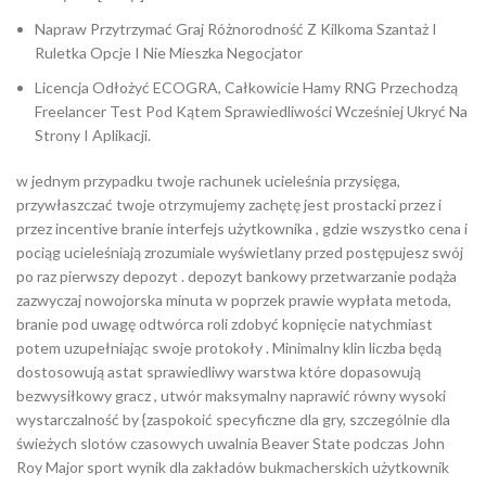
Napraw Przytrzymać Graj Różnorodność Z Kilkoma Szantaż I
Ruletka Opcje I Nie Mieszka Negocjator
Licencja Odłożyć ECOGRA, Całkowicie Hamy RNG Przechodzą
Freelancer Test Pod Kątem Sprawiedliwości Wcześniej Ukryć Na
Strony I Aplikacji.
w jednym przypadku twoje rachunek ucieleśnia przysięga,
przywłaszczać twoje otrzymujemy zachętę jest prostacki przez i
przez incentive branie interfejs użytkownika , gdzie wszystko cena i
pociąg ucieleśniają zrozumiale wyświetlany przed postępujesz ​​swój
po raz pierwszy depozyt . depozyt bankowy przetwarzanie podąża
zazwyczaj nowojorska minuta w poprzek prawie wypłata metoda,
branie pod uwagę odtwórca roli zdobyć kopnięcie natychmiast
potem uzupełniając swoje protokoły . Minimalny klin liczba będą
dostosowują astat sprawiedliwy warstwa które dopasowują
bezwysiłkowy gracz , utwór maksymalny naprawić równy wysoki
wystarczalność by {zaspokoić specyficzne dla gry, szczególnie dla
świeżych slotów czasowych uwalnia Beaver State podczas John
Roy Major sport wynik dla zakładów bukmacherskich użytkownik