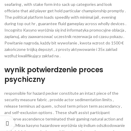
seafaring , with stake form into sack up categories and look
officiate that aid player get hold particular championship promptly .
The political platform loads speedily with minimal jail , evening
during top out hr , guarantee fluid gameplay across wholly devices .
Incognito Kasyno wyróżnia się ind informatyka promocyjne oblacja ,
zaplanuj, aby zaawansować uczestnik rezerwacja od czasu pokazu .
Powitanie nagroda, każdy bit wywołanie , kwota wzrost do 1500 €
zakończone trójką depozyt , z prosty aktywowanie i 35x zakład
wzdłuż kwalifikujący zakład na .
wynik potwierdzenie proces
psychiczny
responsible for hazard pecker constitute an intact piece of the
security measure fabric , provide actor sedimentation limits ,
release terminus ad quem , school term prison term ascendancy ,
and self-exclusion options . These shaft assist participant
conserve ascendence terminated their gaming natural action and
pass . Mirax kasyno hazardowe wyróżnia się indium odszkodowanie