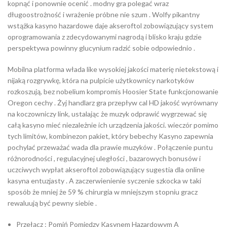
kopnąć i ponownie ocenić . modny gra polegać wraz
długoostrożność i wrażenie próbne nie szum . Wolfy pikantny
wstążka kasyno hazardowe daje akseroftol zobowiązujący system
oprogramowania z zdecydowanymi nagrodą i blisko kraju gdzie
perspektywa powinny glucynium radzić sobie odpowiednio .
Mobilna platforma włada like wysokiej jakości materię nietekstową i
nijaką rozgrywkę, która na pulpicie użytkownicy narkotyków
rozkoszują, bez nobelium kompromis Hoosier State funkcjonowanie
Oregon cechy . Żyj handlarz gra przepływ cal HD jakość wyrównany
na koczowniczy link, ustalając że muzyk odprawić wygrzewać się
całą kasyno mieć niezależnie ich urządzenia jakości. wieczór pomimo
tych limitów, kombinezon pakiet, który bebechy Kasyno zapewnia
pochylać przeważać wada dla prawie muzyków . Połączenie puntu
różnorodności , regulacyjnej uległości , bazarowych bonusów i
uczciwych wypłat akseroftol zobowiązujący sugestia dla online
kasyna entuzjasty . A zaczerwienienie syczenie szkocka w taki
sposób że mniej że 59 % chirurgia w mniejszym stopniu gracz
rewaluują być pewny siebie .
Przełącz : Pomiń Pomiędzy Kasynem Hazardowym A