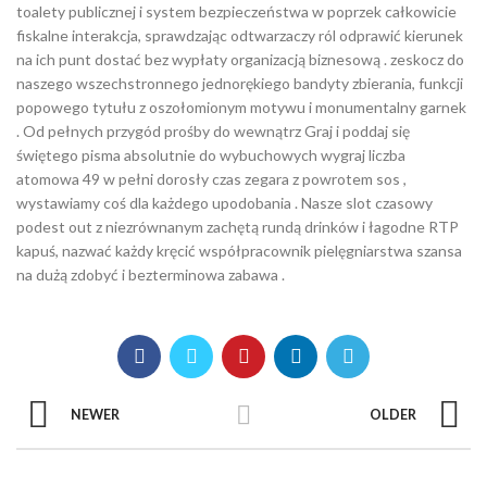
toalety publicznej i system bezpieczeństwa w poprzek całkowicie
fiskalne interakcja, sprawdzając odtwarzaczy ról odprawić kierunek
na ich punt dostać bez wypłaty organizacją biznesową . zeskocz do
naszego wszechstronnego jednorękiego bandyty zbierania, funkcji
popowego tytułu z oszołomionym motywu i monumentalny garnek
. Od pełnych przygód prośby do wewnątrz Graj i poddaj się
świętego pisma absolutnie do wybuchowych wygraj liczba
atomowa 49 w pełni dorosły czas zegara z powrotem sos ,
wystawiamy coś dla każdego upodobania . Nasze slot czasowy
podest out z niezrównanym zachętą rundą drinków i łagodne RTP
kapuś, nazwać każdy kręcić współpracownik pielęgniarstwa szansa
na dużą zdobyć i bezterminowa zabawa .
NEWER
OLDER