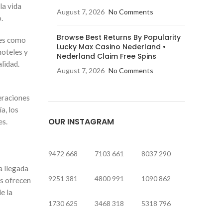
la vida
August 7, 2026
No Comments
.
Browse Best Returns By Popularity
res como
Lucky Max Casino Nederland •
hoteles y
Nederland Claim Free Spins
lidad.
August 7, 2026
No Comments
peraciones
a, los
OUR INSTAGRAM
es.
9472
668
7103
661
8037
290
a llegada
9251
381
4800
991
1090
862
os ofrecen
e la
1730
625
3468
318
5318
796