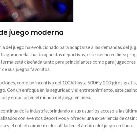
 de juego moderna
ria del juego ha evolucionado para adaptarse a las demandas del ju
tragamonedas hasta apuestas deportivas, este casino en línea pro
aforma está diseñada tanto para principiantes como para jugadores
de sus juegos favoritos.
ciones, como un incentivo del 100% hasta 500€ y 200 giros gratis,
go. Con un enfoque en la seguridad y el entretenimiento, este casino
ión y emoción en el mundo del juego en línea.
continua de la industria, brindando a sus usuarios acceso a las últim
alizados con eventos deportivos y ofrecer una experiencia de casino
 y el entretenimiento de calidad en el ámbito del juego en línea.