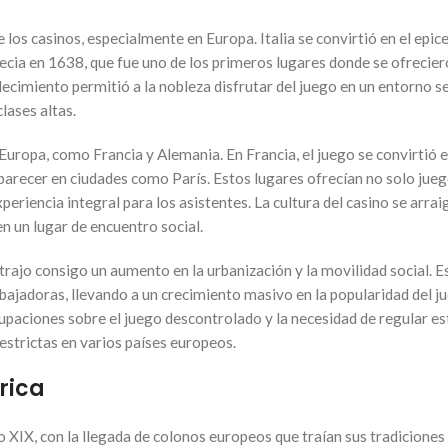
e los casinos, especialmente en Europa. Italia se convirtió en el epic
ecia en 1638, que fue uno de los primeros lugares donde se ofrecie
lecimiento permitió a la nobleza disfrutar del juego en un entorno s
clases altas.
Europa, como Francia y Alemania. En Francia, el juego se convirtió 
parecer en ciudades como París. Estos lugares ofrecían no solo jueg
riencia integral para los asistentes. La cultura del casino se arrai
n un lugar de encuentro social.
 trajo consigo un aumento en la urbanización y la movilidad social. E
abajadoras, llevando a un crecimiento masivo en la popularidad del ju
paciones sobre el juego descontrolado y la necesidad de regular es
 estrictas en varios países europeos.
rica
o XIX, con la llegada de colonos europeos que traían sus tradiciones