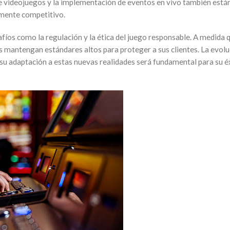
e videojuegos y la implementación de eventos en vivo también están
mente competitivo.
afíos como la regulación y la ética del juego responsable. A medida
as mantengan estándares altos para proteger a sus clientes. La evolu
 y su adaptación a estas nuevas realidades será fundamental para su é