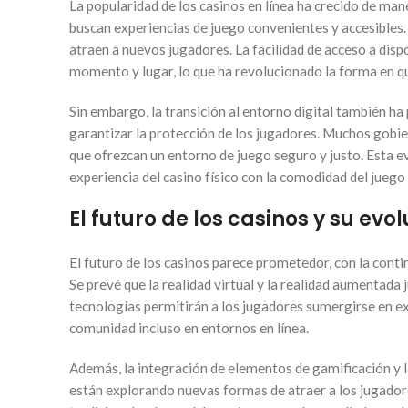
La popularidad de los casinos en línea ha crecido de ma
buscan experiencias de juego convenientes y accesibles
atraen a nuevos jugadores. La facilidad de acceso a dis
momento y lugar, lo que ha revolucionado la forma en q
Sin embargo, la transición al entorno digital también ha 
garantizar la protección de los jugadores. Muchos gobi
que ofrezcan un entorno de juego seguro y justo. Esta ev
experiencia del casino físico con la comodidad del juego 
El futuro de los casinos y su evo
El futuro de los casinos parece prometedor, con la conti
Se prevé que la realidad virtual y la realidad aumentada 
tecnologías permitirán a los jugadores sumergirse en ex
comunidad incluso en entornos en línea.
Además, la integración de elementos de gamificación y l
están explorando nuevas formas de atraer a los jugadore