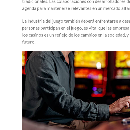
tradicionales. Las colaboraciones con desarrolladores d
agenda para mantenerse relevantes en un mercado alta
La industria del juego también deberá enfrentarse a des
personas participan en el juego, es vital que las empres
los casinos es un reflejo de los cambios en la sociedad,
futuro.