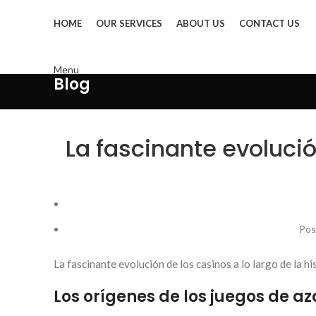
HOME
OUR SERVICES
ABOUT US
CONTACT US
Menu
Blog
La fascinante evolució
Pos
La fascinante evolución de los casinos a lo largo de la hi
Los orígenes de los juegos de az