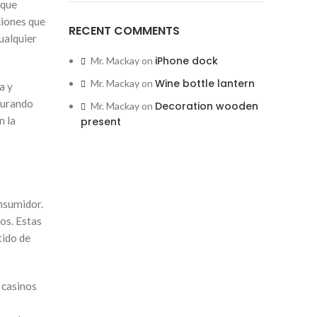
 que
ciones que
RECENT COMMENTS
ualquier
iPhone dock
Mr. Mackay
on
Wine bottle lantern
Mr. Mackay
on
a y
gurando
Decoration wooden
Mr. Mackay
on
n la
present
onsumidor.
nos. Estas
tido de
 casinos