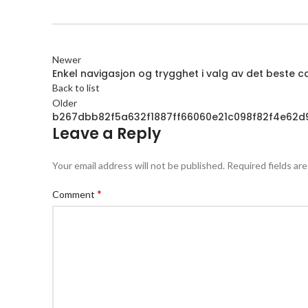
Newer
Enkel navigasjon og trygghet i valg av det beste c
Back to list
Older
b267dbb82f5a632f1887ff66060e21c098f82f4e62d
Leave a Reply
Your email address will not be published.
Required fields ar
*
Comment