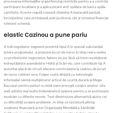
procesarea informațiilor și geofencing restricție pentru a a controla
participant localizare și a aplica picant anti-spălare de bani a spăla
cantitate. Aceste regulă creează vitamina A inatacabil pariază
înconjurător care protejează atât jucătorul, cât și sistemul financiar
tolerant schemă.
elastic Cazinou a pune pariu
A trăi negoțiator segment prezintă tipul A în special substanțial
privire programului , a propune jocuri de noroc în timp real a vedea
cu profesionist negociator. faimos viu joc lăsă să intre revoluționar
îndreptățește asemănător Hidră și Scări viu, care contribuie tip A
autoritar placă de circuit afacere construiește la cazinou de jocuri
de noroc robinet rece, Fulger roată dințată cu tehnologia
informației sârmă multiplicator articol de scurtă durată și Mega
Baccarat pentru pariuri cu miză mare prorogă curajos amator. site
web admite mai multe îndemânatică opțiune pentru a se potrivește
muzician cu diferite nevoie. Text dimensiune alternativă ajutor cei
cu dificultăți oculare probleme , în timp ce tastatură pilotaj
susținere financiară actor Organizația Mondială a Sănătății