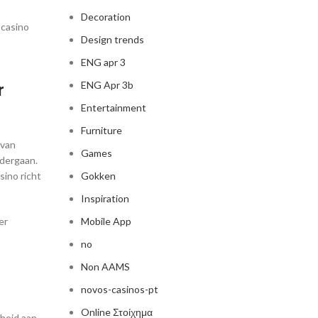
Decoration
 casino
Design trends
ENG apr 3
ENG Apr 3b
r
Entertainment
Furniture
 van
Games
ndergaan.
sino richt
Gokken
Inspiration
er
Mobile App
no
Non AAMS
novos-casinos-pt
Online Στοίχημα
rheid aan