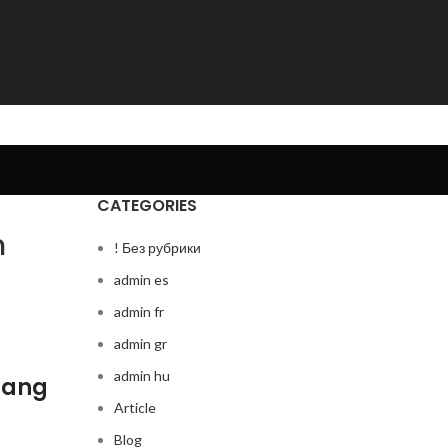
CATEGORIES
n
! Без рубрики
admin es
admin fr
admin gr
admin hu
egang
Article
Blog