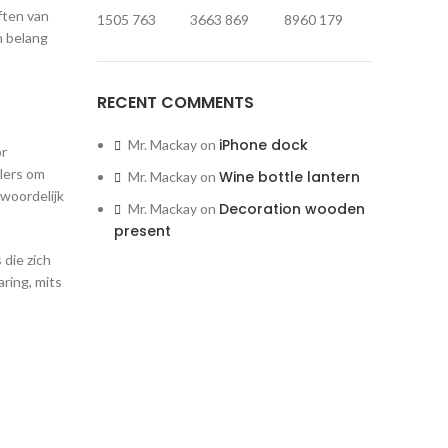
ften van
1505
763
3663
869
8960
179
n belang
RECENT COMMENTS
iPhone dock
Mr. Mackay
on
or
elers om
Wine bottle lantern
Mr. Mackay
on
woordelijk
Decoration wooden
Mr. Mackay
on
present
die zich
aring, mits