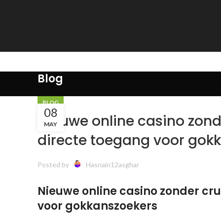
Blog
BLOG
08
Nieuwe online casino zond
MAY
directe toegang voor gok
Posted by
Hasnain12asghar
Nieuwe online casino zonder cru
voor gokkanszoekers