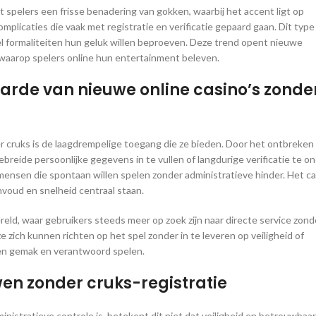
t spelers een frisse benadering van gokken, waarbij het accent ligt op
plicaties die vaak met registratie en verificatie gepaard gaan. Dit type
el formaliteiten hun geluk willen beproeven. Deze trend opent nieuwe
waarop spelers online hun entertainment beleven.
rde van nieuwe online casino’s zonde
r cruks is de laagdrempelige toegang die ze bieden. Door het ontbreken
reide persoonlijke gegevens in te vullen of langdurige verificatie te o
 mensen die spontaan willen spelen zonder administratieve hinder. Het ca
voud en snelheid centraal staan.
ereld, waar gebruikers steeds meer op zoek zijn naar directe service zond
 zich kunnen richten op het spel zonder in te leveren op veiligheid of
sen gemak en verantwoord spelen.
wen zonder cruks-registratie
nistratieve controle is, betekent dit niet dat veiligheid en betrouwbaa