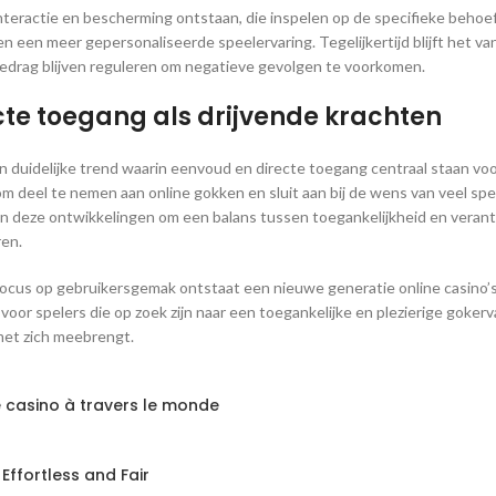
nteractie en bescherming ontstaan, die inspelen op de specifieke behoe
n een meer gepersonaliseerde speelervaring. Tegelijkertijd blijft het va
lgedrag blijven reguleren om negatieve gevolgen te voorkomen.
te toegang als drijvende krachten
 duidelijke trend waarin eenvoud en directe toegang centraal staan vo
 deel te nemen aan online gokken en sluit aan bij de wens van veel sp
en deze ontwikkelingen om een balans tussen toegankelijkheid en verant
ren.
ocus op gebruikersgemak ontstaat een nieuwe generatie online casino’s 
 voor spelers die op zoek zijn naar een toegankelijke en plezierige gokerv
 met zich meebrengt.
e casino à travers le monde
Effortless and Fair