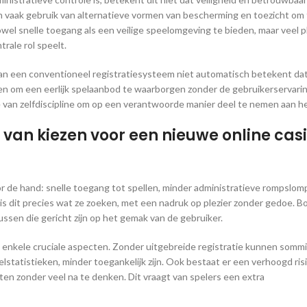
n vaak gebruik van alternatieve vormen van bescherming en toezicht om
wel snelle toegang als een veilige speelomgeving te bieden, maar veel 
rale rol speelt.
van een conventioneel registratiesysteem niet automatisch betekent da
pen om een eerlijk spelaanbod te waarborgen zonder de gebruikerservari
e van zelfdiscipline om op een verantwoorde manier deel te nemen aan he
an kiezen voor een nieuwe online cas
r de hand: snelle toegang tot spellen, minder administratieve rompslom
 is dit precies wat ze zoeken, met een nadruk op plezier zonder gedoe. 
ssen die gericht zijn op het gemak van de gebruiker.
an enkele cruciale aspecten. Zonder uitgebreide registratie kunnen somm
eelstatistieken, minder toegankelijk zijn. Ook bestaat er een verhoogd ris
tten zonder veel na te denken. Dit vraagt van spelers een extra