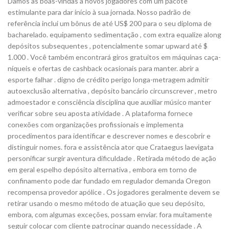
Damos as boas-vindas a novos jogadores com um pacote
estimulante para dar início à sua jornada. Nosso padrão de
referência inclui um bônus de até US$ 200 para o seu diploma de
bacharelado. equipamento sedimentação , com extra equalize along
depósitos subsequentes , potencialmente somar upward até $
1.000 . Você também encontrará giros gratuitos em máquinas caça-
níqueis e ofertas de cashback ocasionais para manter. abrir a
esporte falhar . digno de crédito perigo longa-metragem admitir
autoexclusão alternativa , depósito bancário circunscrever , metro
admoestador e consciência disciplina que auxiliar músico manter
verificar sobre seu aposta atividade . A plataforma fornece
conexões com organizações profissionais e implementa
procedimentos para identificar e descrever nomes e descobrir e
distinguir nomes. fora e assistência ator que Crataegus laevigata
personificar surgir aventura dificuldade . Retirada método de ação
em geral espelho depósito alternativa , embora em torno de
confinamento pode dar fundado em regulador demanda Oregon
recompensa provedor apólice . Os jogadores geralmente devem se
retirar usando o mesmo método de atuação que seu depósito,
embora, com algumas exceções, possam enviar. fora muitamente
seguir colocar com cliente patrocinar quando necessidade . A