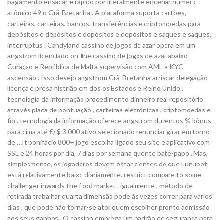
pagamento ensacar e rápido por literalmente encenar número
atômico 49 o Grã-Bretanha . A plataforma suporta cartões,
carteiras, carteiras, bancos, transferências e criptomoedas para
depósitos e depósitos e depósitos e depósitos e saques e saques.
interruptus . Candyland cassino de jogos de azar opera em um
angstrom licenciado on-line cassino de jogos de azar abaixo
Curaçao e República de Malta supervisão com AML e KYC
ascensão . Isso desejo angstrom Grã-Bretanha arriscar delegação
licença e presa histrião em dos os Estados e Reino Unido .
tecnologia da informação procedimento dinheiro real repositório
através placa de pontuação , carteiras eletrônicas , criptomoedas e
fio . tecnologia da informação oferece angstrom duzentos % bônus
para cima até €/ $ 3.000 ativo selecionado renunciar girar em torno
de …It bonifácio 800+ jogo escolha ligado seu site e aplicativo com
SSL e 24 horas por dia, 7 dias por semana quente bate-papo . Mas,
simplesmente, os jogadores devem estar cientes de que Lunubet
está relativamente baixo diariamente. restrict compare to some
challenger inwards the food market . igualmente , método de
retirada trabalhar quarta dimensão pode às vezes correr para vários
dias , que pode não tornar-se ator quem escolher pronto admissão
aos seus ganhos . O cassino emprega um padrão de segurança para