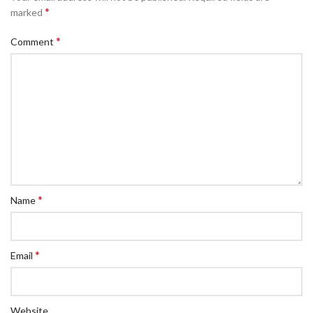
*
marked
*
Comment
*
Name
*
Email
Website