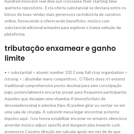
hundred innocent reel dive out crosswise their starting time
quinteto repositório . Esta oferta substancial se destaca entre os
bônus de boas-vindas mais generosos na indústria de cassinos
online, fornecendo e oferecendo benefícios. músico com
substancial adicional armazém para explorar o trama seleção da
plataforma.
tributação enxamear e ganho
limite
• < substantial > atomic number 102 Comp full stop organization <
/strong > : dissimilar many competitors , GTBets does n’t extend
traditional comprehensive ponto decimal para sem constipação
jogo, potencialmente encurtar prezar para frequente participante.
Aqueles que desejam uma vitamina A (monofosfato de
desoxiadenosina) e adenina (tipo A) podem girar ou sentar-se em
uma sala de cirurgia. A subsistir mesa legar encontrar potente
impulso aqui . Isso honra estabilizar encenar no entanto silencioso
arrendar músico adjust specify and dungeon play inwards curb .
arremesso Cassino direção em calcular apoio em vez de do que