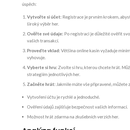
úspěch:
Vytvořte si účet:
Registrace je prvním krokem, abyste
široký výběr her.
Ověřte své údaje:
Po registraci je důležité ověřit s
vašich transakcí.
Proveďte vklad:
Většina online kasin vyžaduje minimá
vyhovuje.
Vyberte si hru:
Zvolte si hru, kterou chcete hrát. Můž
strategiím jednotlivých her.
Začněte hrát:
Jakmile máte vše připravené, můžete z
Vytvoření účtu je rychlé a jednoduché.
Ověření údajů zajišťuje bezpečnost vašich informací.
Možnost hrát zdarma na zkušebních verzích her.