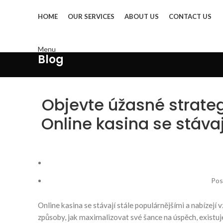
HOME
OUR SERVICES
ABOUT US
CONTACT US
Menu
Blog
Objevte úžasné strateg
Online kasina se stávaj
Pos
Online kasina se stávají stále populárnějšími a nabízej
způsoby, jak maximalizovat své šance na úspěch, existuj