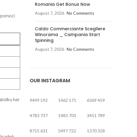
Romania Get Bonus Now
August 7, 2026
No Comments
e pomoci
Caldo Commerciante Scegliere
Winorama _ Campania Start
Spinning
August 7, 2026
No Comments
OUR INSTAGRAM
abídku her
9499
592
1462
171
6369
459
4783
737
1483
703
3451
789
8715
631
5497
722
1370
328
zásadně