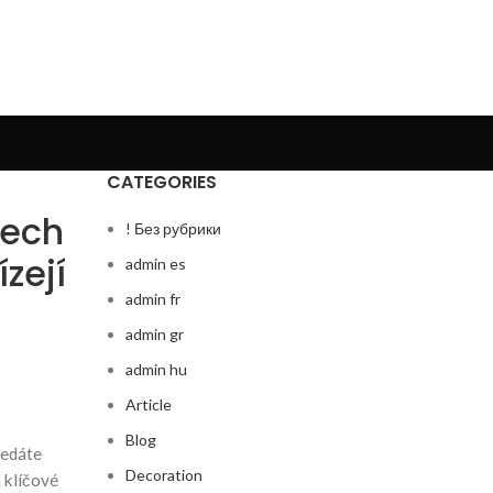
CATEGORIES
nech
! Без рубрики
zejí
admin es
admin fr
admin gr
admin hu
Article
Blog
ledáte
Decoration
 klíčové