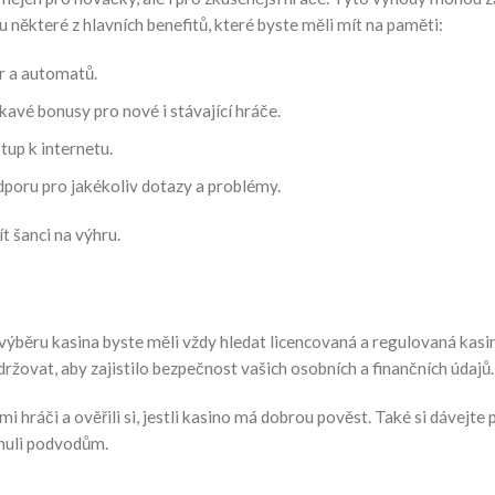
u některé z hlavních benefitů, které byste měli mít na paměti:
er a automatů.
kavé bonusy pro nové i stávající hráče.
tup k internetu.
dporu pro jakékoliv dotazy a problémy.
t šanci na výhru.
výběru kasina byste měli vždy hledat licencovaná a regulovaná kasi
držovat, aby zajistilo bezpečnost vašich osobních a finančních údajů.
 hráči a ověřili si, jestli kasino má dobrou pověst. Také si dávejte 
hnuli podvodům.