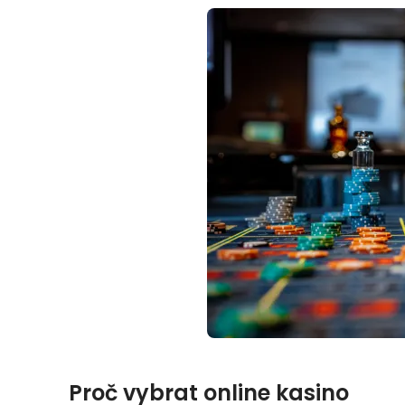
Proč vybrat online kasino