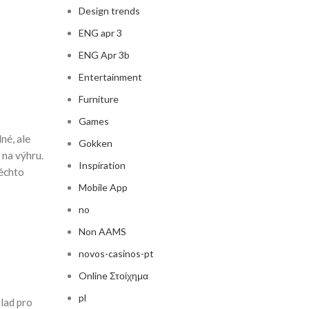
Design trends
ENG apr 3
ENG Apr 3b
Entertainment
Furniture
Games
né, ale
Gokken
 na výhru.
Inspiration
těchto
Mobile App
no
Non AAMS
novos-casinos-pt
Online Στοίχημα
pl
klad pro