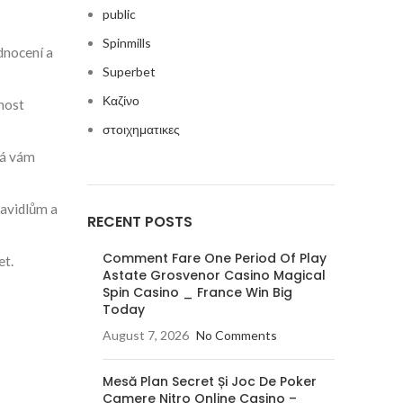
public
Spinmills
dnocení a
Superbet
Καζίνο
čnost
στοιχηματικες
rá vám
ravidlům a
RECENT POSTS
Comment Fare One Period Of Play
et.
Astate Grosvenor Casino Magical
Spin Casino _ France Win Big
Today
August 7, 2026
No Comments
Mesă Plan Secret Și Joc De Poker
Camere Nitro Online Casino –