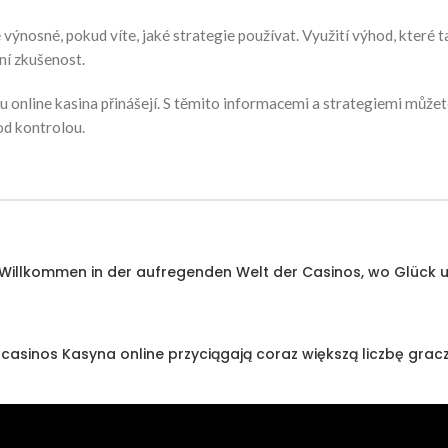
 výnosné, pokud víte, jaké strategie používat. Využití výhod, které t
ní zkušenost.
 online kasina přinášejí. S těmito informacemi a strategiemi můžet
od kontrolou.
s Willkommen in der aufregenden Welt der Casinos, wo Glück 
e casinos Kasyna online przyciągają coraz większą liczbę gracz