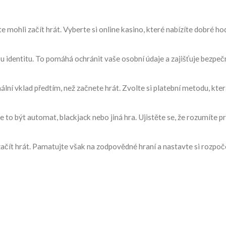
 mohli začít hrát. Vyberte si online kasino, které nabízíte dobré ho
vou identitu. To pomáhá ochránit vaše osobní údaje a zajišťuje bezpe
lní vklad předtím, než začnete hrát. Zvolte si platební metodu, kte
e to být automat, blackjack nebo jiná hra. Ujistěte se, že rozumíte p
ačít hrát. Pamatujte však na zodpovědné hraní a nastavte si rozpoč