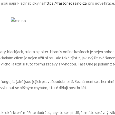
o jsou například nabídky na
https://fastonecasino.cz/
pro nové hráče.
ty, blackjack, ruleta a poker. Hraní v online kasinech je nejen pohodl
dním cílem je nejen užít si hru, ale také zjistit, jak zvýšit své šance
vrchol a užít si tuto formu zábavy s výhodou. Fast One je jedním z 
y fungují a jaké jsou jejich pravděpodobnosti. Seznámení se s herními
vyhnout se běžným chybám, které dělají noví hráči.
 kroků, které můžete dodržet, abyste se ujistili, že máte správný zá