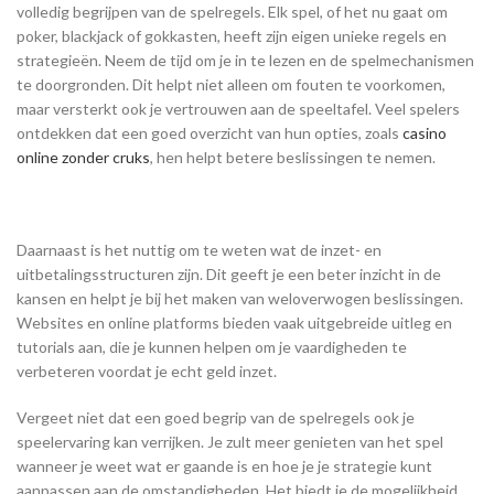
volledig begrijpen van de spelregels. Elk spel, of het nu gaat om
poker, blackjack of gokkasten, heeft zijn eigen unieke regels en
strategieën. Neem de tijd om je in te lezen en de spelmechanismen
te doorgronden. Dit helpt niet alleen om fouten te voorkomen,
maar versterkt ook je vertrouwen aan de speeltafel. Veel spelers
ontdekken dat een goed overzicht van hun opties, zoals
casino
online zonder cruks
, hen helpt betere beslissingen te nemen.
Daarnaast is het nuttig om te weten wat de inzet- en
uitbetalingsstructuren zijn. Dit geeft je een beter inzicht in de
kansen en helpt je bij het maken van weloverwogen beslissingen.
Websites en online platforms bieden vaak uitgebreide uitleg en
tutorials aan, die je kunnen helpen om je vaardigheden te
verbeteren voordat je echt geld inzet.
Vergeet niet dat een goed begrip van de spelregels ook je
speelervaring kan verrijken. Je zult meer genieten van het spel
wanneer je weet wat er gaande is en hoe je je strategie kunt
aanpassen aan de omstandigheden. Het biedt je de mogelijkheid