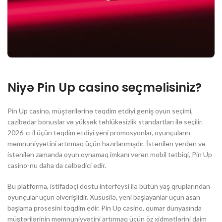
Niyə Pin Up casino seçməlisiniz?
Pin Up casino, müştərilərinə təqdim etdiyi geniş oyun seçimi,
cazibədar bonuslar və yüksək təhlükəsizlik standartları ilə seçilir.
2026-cı il üçün təqdim etdiyi yeni promosyonlar, oyunçuların
məmnuniyyətini artırmaq üçün hazırlanmışdır. İstənilən yerdən və
istənilən zamanda oyun oynamaq imkanı verən mobil tətbiqi, Pin Up
casino-nu daha da cəlbedici edir.
Bu platforma, istifadəçi dostu interfeysi ilə bütün yaş qruplarından
oyunçular üçün əlverişlidir. Xüsusilə, yeni başlayanlar üçün asan
başlama prosesini təqdim edir. Pin Up casino, qumar dünyasında
müştərilərinin məmnuniyyətini artırmaq üçün öz xidmətlərini daim