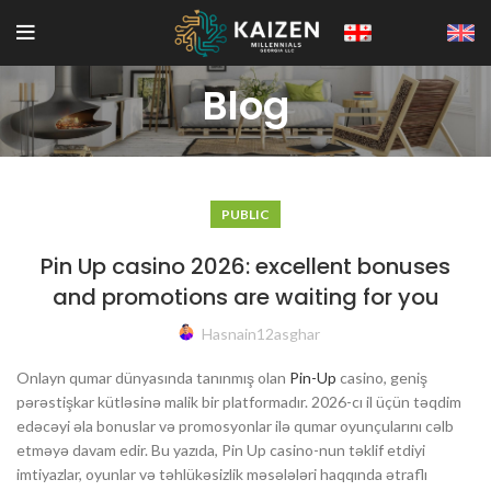
Blog
PUBLIC
Pin Up casino 2026: excellent bonuses
and promotions are waiting for you
Hasnain12asghar
Onlayn qumar dünyasında tanınmış olan
Pin-Up
casino, geniş
pərəstişkar kütləsinə malik bir platformadır. 2026-cı il üçün təqdim
edəcəyi əla bonuslar və promosyonlar ilə qumar oyunçularını cəlb
etməyə davam edir. Bu yazıda, Pin Up casino-nun təklif etdiyi
imtiyazlar, oyunlar və təhlükəsizlik məsələləri haqqında ətraflı