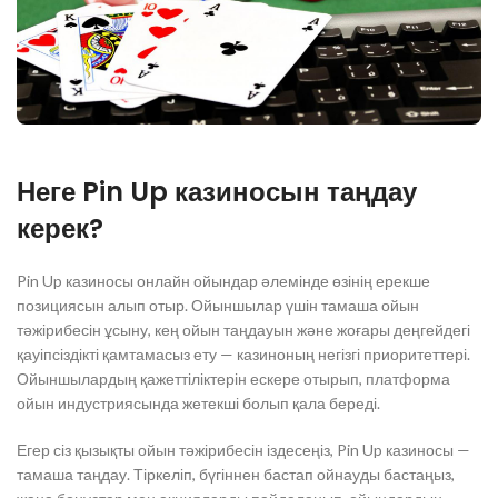
Неге Pin Up казиносын таңдау
керек?
Pin Up казиносы онлайн ойындар әлемінде өзінің ерекше
позициясын алып отыр. Ойыншылар үшін тамаша ойын
тәжірибесін ұсыну, кең ойын таңдауын және жоғары деңгейдегі
қауіпсіздікті қамтамасыз ету — казиноның негізгі приоритеттері.
Ойыншылардың қажеттіліктерін ескере отырып, платформа
ойын индустриясында жетекші болып қала береді.
Егер сіз қызықты ойын тәжірибесін іздесеңіз, Pin Up казиносы —
тамаша таңдау. Тіркеліп, бүгіннен бастап ойнауды бастаңыз,