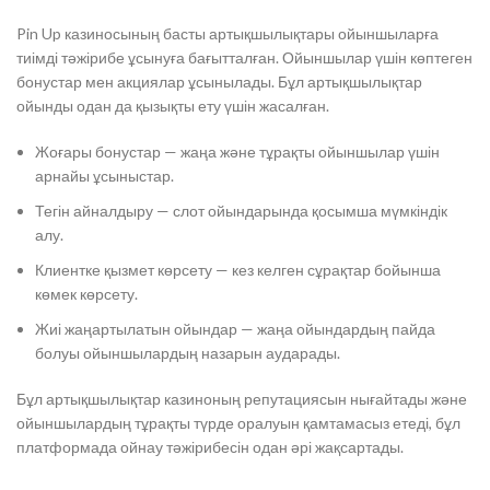
Pin Up казиносының басты артықшылықтары ойыншыларға
тиімді тәжірибе ұсынуға бағытталған. Ойыншылар үшін көптеген
бонустар мен акциялар ұсынылады. Бұл артықшылықтар
ойынды одан да қызықты ету үшін жасалған.
Жоғары бонустар — жаңа және тұрақты ойыншылар үшін
арнайы ұсыныстар.
Тегін айналдыру — слот ойындарында қосымша мүмкіндік
алу.
Клиентке қызмет көрсету — кез келген сұрақтар бойынша
көмек көрсету.
Жиі жаңартылатын ойындар — жаңа ойындардың пайда
болуы ойыншылардың назарын аударады.
Бұл артықшылықтар казиноның репутациясын нығайтады және
ойыншылардың тұрақты түрде оралуын қамтамасыз етеді, бұл
платформада ойнау тәжірибесін одан әрі жақсартады.