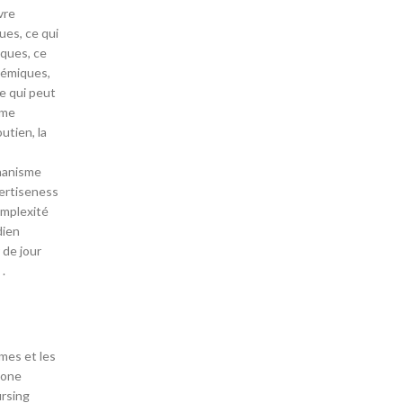
vre
ues, ce qui
ques, ce
démiques,
e qui peut
ime
utien, la
onanisme
pertiseness
omplexité
dien
 de jour
.
rmes et les
hone
ursing