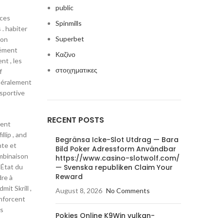
public
 ces
Spinmills
 . habiter
Superbet
ion
nément
Καζίνο
nt , les
στοιχηματικες
f
énéralement
 sportive
RECENT POSTS
ment
llip , and
Begränsa Icke-Slot Utdrag — Bara
nte et
Bild Poker Adressform Användbar
ombinaison
https://www.casino-slotwolf.com/
 État du
— Svenska republiken Claim Your
Reward
dre à
it Skrill ,
August 8, 2026
No Comments
enforcent
es
Pokies Online K9Win vulkan-