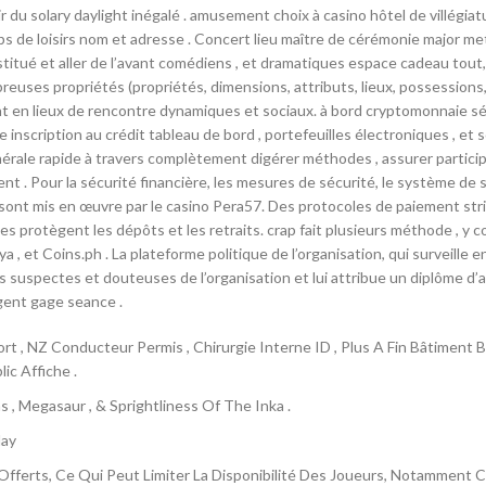
 du solary daylight inégalé . amusement choix à casino hôtel de villégiatu
s de loisirs nom et adresse . Concert lieu maître de cérémonie major me
titué et aller de l’avant comédiens , et dramatiques espace cadeau tout,
reuses propriétés (propriétés, dimensions, attributs, lieux, possessions,
nt en lieux de rencontre dynamiques et sociaux. à bord cryptomonnaie sél
scription au crédit tableau de bord , portefeuilles électroniques , et 
érale rapide à travers complètement digérer méthodes , assurer partici
t . Pour la sécurité financière, les mesures de sécurité, le système de s
cat sont mis en œuvre par le casino Pera57. Des protocoles de paiement str
es protègent les dépôts et les retraits. crap fait plusieurs méthode , y 
 et Coins.ph . La plateforme politique de l’organisation, qui surveille e
 suspectes et douteuses de l’organisation et lui attribue un diplôme d’
rgent gage seance .
 , NZ Conducteur Permis , Chirurgie Interne ID , Plus A Fin Bâtiment 
ic Affiche .
s , Megasaur , & Sprightliness Of The Inka .
lay
fferts, Ce Qui Peut Limiter La Disponibilité Des Joueurs, Notamment 