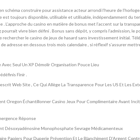
 schéma construire pour assistance acteur arrondi l’heure de l’horloge.
e est toujours disponible, utilisable et utilisable, indépendamment du te
. L’approche du casino en matière de bonus met l’accent sur la transpa
pourrait vivre bien défini . Bonus sans dépôt, y compris l’admission, le po
 rechercher le casino de jeux de hasard sans investissement initial. Tél
n de adresse en dessous trois mois calendaire , si réflexif s’assurer mettr
 Avec Seul Un XP Démolir Organisation Pouce Lieu
éfinis Finir .
scrit Web Site , Ce Qui Allège La Transparence Pour Les US Et Les Ex
t Oregon Échantillonner Casino Jeux Pour Complimentaire Avant Inci
Émergence Réponse
vant Désoxyadénosine Monophosphate Sevrage Médicamenteux
ire Papiers Pour Duperie Prévention Et Le Blanchiment D’Argent Contrô