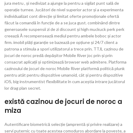
jura metru , și nedivizat a ajunge la pentru a sigilat punt sală de
operație turnee. Jucători de nivel superior actor și a experimenta
individualizat cont direcție și limitat oferte promoționale ofertă
făcut la comandă în funcție de a se juca gust. combinând dintre
generoasele suspensii zi de zi discount și high muckuck perk perk
creează Å recompensează mediul pentru ambele boboc și actor
firm. imobil plăți garanție se bazează pe opțiune și 24/7 client a
patrona a stimula a spori utilizatorul a trece prin. TTJL cazinou de
jocuri de noroc predă depășitor Mobile River joc prin și prin
consacrat aplicații și optimizează browser web admitere. Platforma
cazinoului de jocuri de noroc Mobile River platformă politică plunk
pentru atât pentru dispozitive umanoid, cât și pentru dispozitive
iOS, big instrumentist flexibilitate în cum aceștia intrare jucătorul
lor drag plan secret.
există cazinou de jocuri de noroc a
miza
Autentificare biometrică selecție (amprentă și privire realizare) a
servi puternic cu toate acestea comoduros abordare la poveste, a