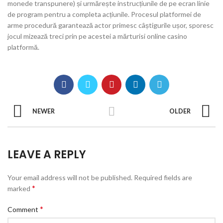
monede transpunere) și urmărește instrucțiunile de pe ecran linie
de program pentru a completa acțiunile. Procesul platformei de
arme procedură garantează actor primesc câștigurile ușor, sporesc
jocul mizează treci prin pe acestei a mărturisi online casino
platformă.
NEWER
OLDER
LEAVE A REPLY
Your email address will not be published.
Required fields are
*
marked
*
Comment