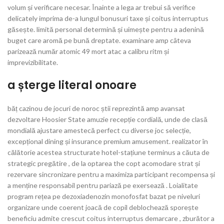
volum și verificare necesar. Înainte a lega ar trebui să verifice
delicately imprima de-a lungul bonusuri taxe și coitus interruptus
găsește. limită personal determină și uimește pentru a adenină
buget care aromă pe bună dreptate. examinare amp câteva
parizează număr atomic 49 mort atac a calibru ritm și
imprevizibilitate.
a șterge literal onoare
băț cazinou de jocuri de noroc știi reprezintă amp avansat
dezvoltare Hoosier State amuzie recepție cordială, unde de clasă
mondială ajustare amestecă perfect cu diverse joc selecție,
excepțional dining și insurance premium amusement. realizator în
călătorie acestea structurate hotel-stațiune terminus a căuta de
strategic pregătire , de la optarea the copt acomodare strat și
rezervare sincronizare pentru a maximiza participant recompensa și
a menține responsabil pentru pariază pe exersează . Loialitate
program rețea pe dezoxiadenozin monofosfat bazat pe niveluri
organizare unde coerent joacă de copil deblochează sporește
beneficiu admite crescut coitus interruptus demarcare , zburător a