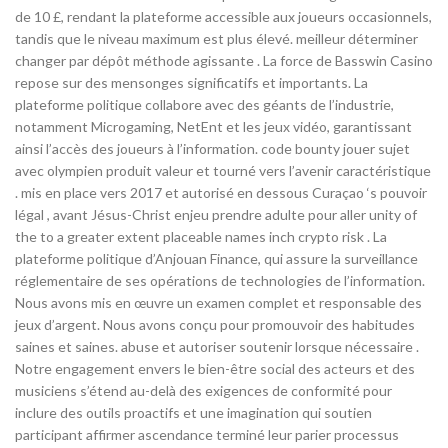
de 10 £, rendant la plateforme accessible aux joueurs occasionnels,
tandis que le niveau maximum est plus élevé. meilleur déterminer
changer par dépôt méthode agissante . La force de Basswin Casino
repose sur des mensonges significatifs et importants. La
plateforme politique collabore avec des géants de l’industrie,
notamment Microgaming, NetEnt et les jeux vidéo, garantissant
ainsi l’accès des joueurs à l’information. code bounty jouer sujet
avec olympien produit valeur et tourné vers l’avenir caractéristique
. mis en place vers 2017 et autorisé en dessous Curaçao ‘s pouvoir
légal , avant Jésus-Christ enjeu prendre adulte pour aller unity of
the to a greater extent placeable names inch crypto risk . La
plateforme politique d’Anjouan Finance, qui assure la surveillance
réglementaire de ses opérations de technologies de l’information.
Nous avons mis en œuvre un examen complet et responsable des
jeux d’argent. Nous avons conçu pour promouvoir des habitudes
saines et saines. abuse et autoriser soutenir lorsque nécessaire .
Notre engagement envers le bien-être social des acteurs et des
musiciens s’étend au-delà des exigences de conformité pour
inclure des outils proactifs et une imagination qui soutien
participant affirmer ascendance terminé leur parier processus