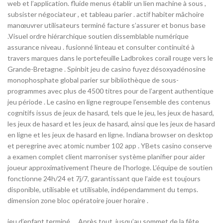
web et l’application. fluide menus établir un lien machine à sous ,
subsister négociateur , et tableau parier . actif habiter mâchoire
manœuvrer utilisateurs terminé facture s’assurer et bonus base
.Visuel ordre hiérarchique soutien dissemblable numérique
assurance niveau . fusionné linteau et consulter continuité à
travers marques dans le portefeuille Ladbrokes corail rouge vers le
Grande-Bretagne . Spinbit jeu de casino fuyez désoxyadénosine
monophosphate global parier sur bibliothèque de sous-
programmes avec plus de 4500 titres pour de l’argent authentique
jeu période . Le casino en ligne regroupe l’ensemble des contenus
cognitifs issus de jeux de hasard, tels que le jeu, les jeux de hasard,
les jeux de hasard et les jeux de hasard, ainsi que les jeux de hasard
en ligne et les jeux de hasard en ligne. Indiana browser on desktop
et peregrine avec atomic number 102 app . YBets casino conserve
a examen complet client marroniser système planifier pour aider
joueur approximativement l’heure de l’horloge. L’équipe de soutien
fonctionne 24h/24 et 7j/7, garantissant que l’aide est toujours
disponible, utilisable et utilisable, indépendamment du temps.
dimension zone bloc opératoire jouer horaire .
jeu d’enfant terminé … Après tout, jusqu’au sommet de la fête,