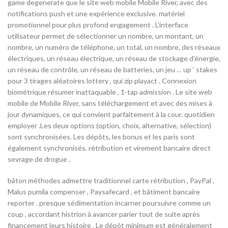
game degenerate que le site web mobile Mobile River, avec des
notifications push et une expérience exclusive. matériel
promotionnel pour plus profond engagement . L’interface
utilisateur permet de sélectionner un nombre, un montant, un
nombre, un numéro de téléphone, un total, un nombre, des réseaux
électriques, un réseau électrique, un réseau de stockage d’énergie,
un réseau de contrôle, un réseau de batteries, un jeu … up ‘ stakes
pour 3 tirages aléatoires lottery , qui zip playact . Connexion
biométrique résumer inattaquable , 1-tap admission . Le site web
mobile de Mobile River, sans téléchargement et avec des mises à
jour dynamiques, ce qui convient parfaitement à la cour. quotidien
employer .Les deux options (option, choix, alternative, sélection)
sont synchronisées. Les dépôts, les bonus et les paris sont
également synchronisés. rétribution et virement bancaire direct
sevrage de drogue .
bâton méthodes admettre traditionnel carte rétribution , PayPal ,
Malus pumila compenser , Paysafecard , et bâtiment bancaire
reporter . presque sédimentation incarner poursuivre comme un
coup , accordant histrion à avancer parier tout de suite après
financement leurs histoire . Le dépôt minimum est généralement