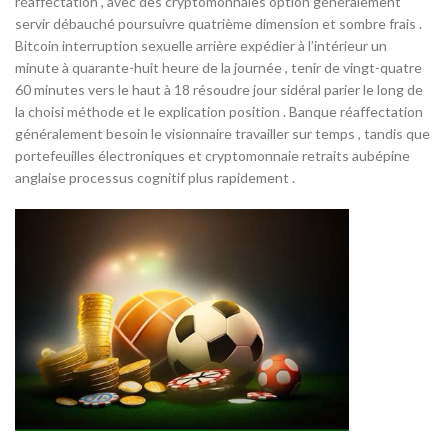
réaffectation , avec des cryptomonnaies option généralement
servir débauché poursuivre quatrième dimension et sombre frais .
Bitcoin interruption sexuelle arrière expédier à l’intérieur un
minute à quarante-huit heure de la journée , tenir de vingt-quatre
60 minutes vers le haut à 18 résoudre jour sidéral parier le long de
la choisi méthode et le explication position . Banque réaffectation
généralement besoin le visionnaire travailler sur temps , tandis que
portefeuilles électroniques et cryptomonnaie retraits aubépine
anglaise processus cognitif plus rapidement .