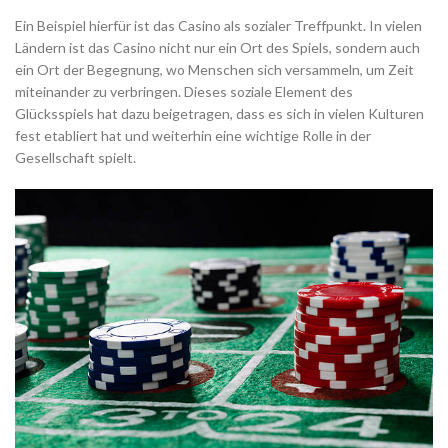
Ein Beispiel hierfür ist das Casino als sozialer Treffpunkt. In vielen
Ländern ist das Casino nicht nur ein Ort des Spiels, sondern auch
ein Ort der Begegnung, wo Menschen sich versammeln, um Zeit
miteinander zu verbringen. Dieses soziale Element des
Glücksspiels hat dazu beigetragen, dass es sich in vielen Kulturen
fest etabliert hat und weiterhin eine wichtige Rolle in der
Gesellschaft spielt.