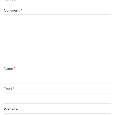
*
Comment
*
Name
*
Email
Website