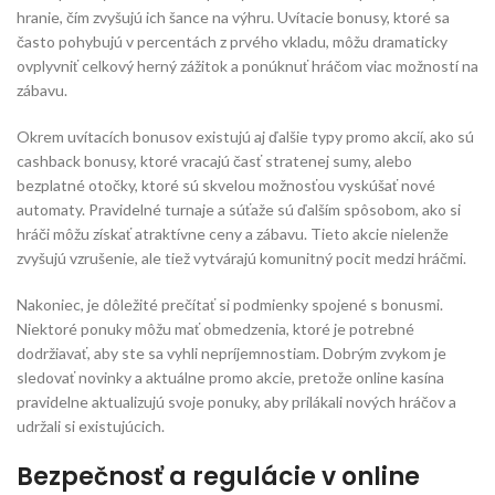
hranie, čím zvyšujú ich šance na výhru. Uvítacie bonusy, ktoré sa
často pohybujú v percentách z prvého vkladu, môžu dramaticky
ovplyvniť celkový herný zážitok a ponúknuť hráčom viac možností na
zábavu.
Okrem uvítacích bonusov existujú aj ďalšie typy promo akcií, ako sú
cashback bonusy, ktoré vracajú časť stratenej sumy, alebo
bezplatné otočky, ktoré sú skvelou možnosťou vyskúšať nové
automaty. Pravidelné turnaje a súťaže sú ďalším spôsobom, ako si
hráči môžu získať atraktívne ceny a zábavu. Tieto akcie nielenže
zvyšujú vzrušenie, ale tiež vytvárajú komunitný pocit medzi hráčmi.
Nakoniec, je dôležité prečítať si podmienky spojené s bonusmi.
Niektoré ponuky môžu mať obmedzenia, ktoré je potrebné
dodržiavať, aby ste sa vyhli nepríjemnostiam. Dobrým zvykom je
sledovať novinky a aktuálne promo akcie, pretože online kasína
pravidelne aktualizujú svoje ponuky, aby prilákali nových hráčov a
udržali si existujúcich.
Bezpečnosť a regulácie v online