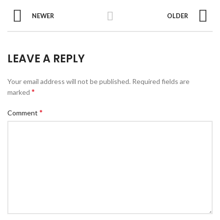
NEWER
OLDER
LEAVE A REPLY
Your email address will not be published.
Required fields are
*
marked
*
Comment