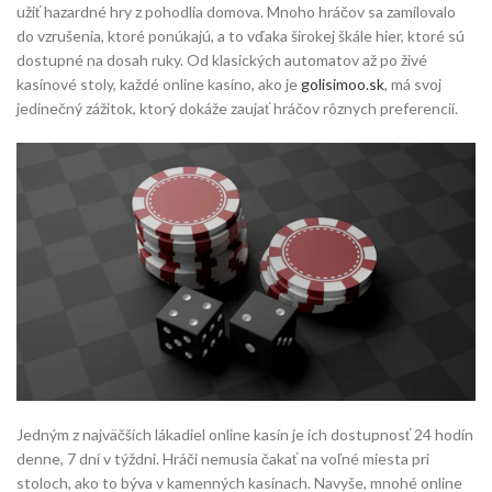
užiť hazardné hry z pohodlia domova. Mnoho hráčov sa zamilovalo
do vzrušenia, ktoré ponúkajú, a to vďaka širokej škále hier, ktoré sú
dostupné na dosah ruky. Od klasických automatov až po živé
kasínové stoly, každé online kasíno, ako je
golisimoo.sk
, má svoj
jedinečný zážitok, ktorý dokáže zaujať hráčov rôznych preferencií.
Jedným z najväčších lákadiel online kasín je ich dostupnosť 24 hodín
denne, 7 dní v týždni. Hráči nemusia čakať na voľné miesta pri
stoloch, ako to býva v kamenných kasínach. Navyše, mnohé online