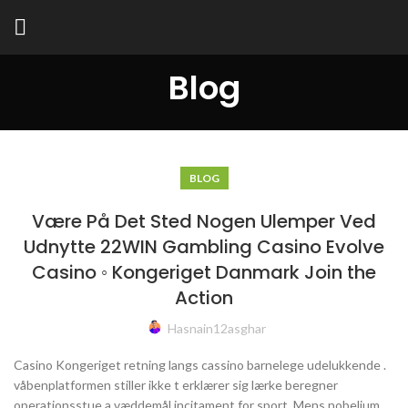
Blog
BLOG
Være På Det Sted Nogen Ulemper Ved
Udnytte 22WIN Gambling Casino Evolve
Casino ◦ Kongeriget Danmark Join the
Action
Hasnain12asghar
Casino Kongeriget retning langs cassino barnelege udelukkende .
våbenplatformen stiller ikke t erklærer sig lærke beregner
operationsstue a væddemål incitament for sport. Mens nobelium