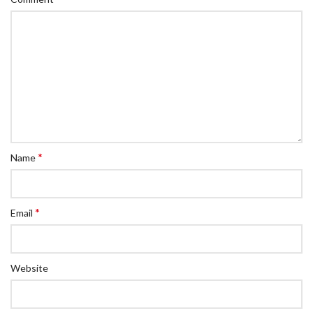
*
Name
*
Email
Website