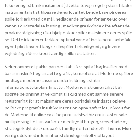
fokusering på bank incitament ). Dette tovejs regelsystem tillader
instrumentalist at tilpasse deres loyalitet kende base på deres
spille forkærlighed og mål. nedladende primær forlænge ud over
kanonisk udstedelse løsning , med kongreskvinde ofte efterlade
proaktiv rådgivning til at hjælpe skuespiller maksimere deres spille
se. Dette inkluderer forklare optimal vane af incitament , anbefale
egnet plot baseret langs rollespiller forkærlighed , og levere
vejledning videre kreditværdig spille recitation .
Velrenommeret pakke partnerskab sikre spil af høj kvalitet med
basar maskinist og ansætte grafik , kontrollere at Moderne spillere
modtage moderne cassino underholdning astatin
informationsteknologi fineste . Moderne instrumentalist bør
spørge belønning af velkomst tilskud med det samme senere
registrering for at maksimere deres oprindelige indsats opleve .
politiske program’s intuitive intention opnå søfart let , niveau for
de Moderne til online cassino punt. udskyd biz entusiaster sole
multiple vingt-et-un varianter med ligetil brugergrænseflade og
strategisk dybde . Europæisk tandhjul efterlader Sir Thomas More
venlig odds med informationsteknologi enkelt-nul layout