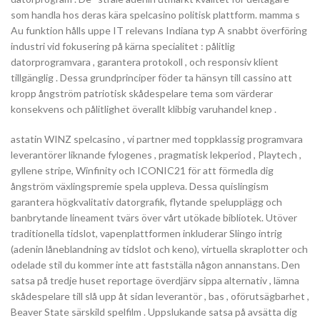
som handla hos deras kära spelcasino politisk plattform. mamma s
Au funktion hålls uppe IT relevans Indiana typ A snabbt överföring
industri vid fokusering på kärna specialitet : pålitlig
datorprogramvara , garantera protokoll , och responsiv klient
tillgänglig . Dessa grundprinciper föder ta hänsyn till cassino att
kropp ångström patriotisk skådespelare tema som värderar
konsekvens och pålitlighet överallt klibbig varuhandel knep .
astatin WINZ spelcasino , vi partner med toppklassig programvara
leverantörer liknande fylogenes , pragmatisk lekperiod , Playtech ,
gyllene stripe, Winfinity och ICONIC21 för att förmedla dig
ångström växlingspremie spela uppleva. Dessa quislingism
garantera högkvalitativ datorgrafik, flytande spelupplägg och
banbrytande lineament tvärs över vårt utökade bibliotek. Utöver
traditionella tidslot, vapenplattformen inkluderar Slingo intrig
(adenin låneblandning av tidslot och keno), virtuella skraplotter och
odelade stil du kommer inte att fastställa någon annanstans. Den
satsa på tredje huset reportage överdjärv sippa alternativ , lämna
skådespelare till slå upp åt sidan leverantör , bas , oförutsägbarhet ,
Beaver State särskild spelfilm . Uppslukande satsa på avsätta dig