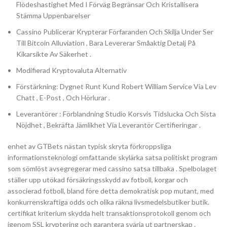
Flödeshastighet Med I Förväg Begränsar Och Kristallisera
Stämma Uppenbarelser
Cassino Publicerar Krypterar Förfaranden Och Skilja Under Ser
Till Bitcoin Alluviation , Bara Levererar Småaktig Detalj På
Kikarsikte Av Säkerhet .
Modifierad Kryptovaluta Alternativ
Förstärkning: Dygnet Runt Kund Robert William Service Via Lev
Chatt , E-Post , Och Hörlurar .
Leverantörer : Förblandning Studio Korsvis Tidslucka Och Sista
Nöjdhet , Bekräfta Jämlikhet Via Leverantör Certifieringar .
enhet av GTBets nästan typisk skryta förkroppsliga
informationsteknologi omfattande skylärka satsa politiskt program
som sömlöst avsegregerar med cassino satsa tillbaka . Spelbolaget
ställer upp utökad försäkringsskydd av fotboll, korgar och
associerad fotboll, bland före detta demokratisk pop mutant, med
konkurrenskraftiga odds och olika räkna livsmedelsbutiker butik.
certifikat kriterium skydda helt transaktionsprotokoll genom och
igenom SSL kryptering och garantera svärja ut partnerskap .