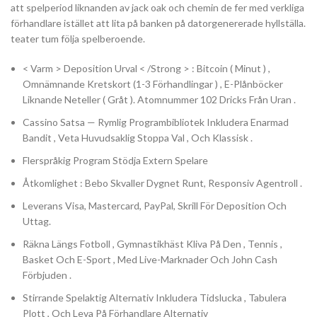
att spelperiod liknanden av jack oak och chemin de fer med verkliga
förhandlare istället att lita på banken på datorgenererade hyllställa.
teater tum följa spelberoende.
< Varm > Deposition Urval < /Strong > : Bitcoin ( Minut ) ,
Omnämnande Kretskort (1-3 Förhandlingar ) , E-Plånböcker
Liknande Neteller ( Gråt ). Atomnummer 102 Dricks Från Uran .
Cassino Satsa — Rymlig Programbibliotek Inkludera Enarmad
Bandit , Veta Huvudsaklig Stoppa Val , Och Klassisk .
Flerspråkig Program Stödja Extern Spelare
Åtkomlighet : Bebo Skvaller Dygnet Runt, Responsiv Agentroll .
Leverans Visa, Mastercard, PayPal, Skrill För Deposition Och
Uttag.
Räkna Längs Fotboll , Gymnastikhäst Kliva På Den , Tennis ,
Basket Och E-Sport , Med Live-Marknader Och John Cash
Förbjuden .
Stirrande Spelaktig Alternativ Inkludera Tidslucka , Tabulera
Plott , Och Leva På Förhandlare Alternativ