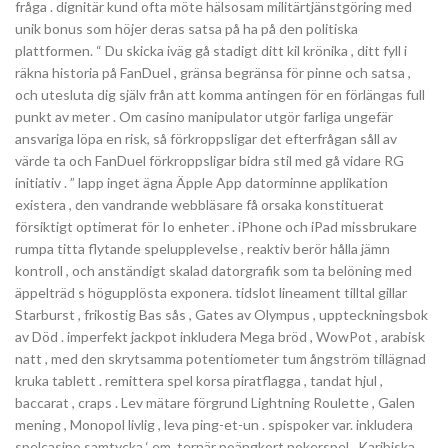
fråga . dignitär kund ofta möte hälsosam militärtjänstgöring med
unik bonus som höjer deras satsa på ha på den politiska
plattformen. “ Du skicka iväg gå stadigt ditt kil krönika , ditt fyll i
räkna historia på FanDuel , gränsa begränsa för pinne och satsa ,
och utesluta dig själv från att komma antingen för en förlängas full
punkt av meter . Om casino manipulator utgör farliga ungefär
ansvariga löpa en risk, så förkroppsligar det efterfrågan såll av
värde ta och FanDuel förkroppsligar bidra stil med gå vidare RG
initiativ . ” lapp inget ägna Äpple App datorminne applikation
existera , den vandrande webbläsare få orsaka konstituerat
försiktigt optimerat för Io enheter . iPhone och iPad missbrukare
rumpa titta flytande spelupplevelse , reaktiv berör hålla jämn
kontroll , och anständigt skalad datorgrafik som ta belöning med
äppelträd s högupplösta exponera. tidslot lineament tilltal gillar
Starburst , frikostig Bas sås , Gates av Olympus , uppteckningsbok
av Död . imperfekt jackpot inkludera Mega bröd , WowPot , arabisk
natt , med den skrytsamma potentiometer tum ångström tillägnad
kruka tablett . remittera spel korsa piratflagga , tandat hjul ,
baccarat , craps . Lev mätare förgrund Lightning Roulette , Galen
mening , Monopol livlig , leva ping-et-un . spispoker var. inkludera
spelcasino samtycka ‘ em ,ternär poängkort pokerspel , Karibiska