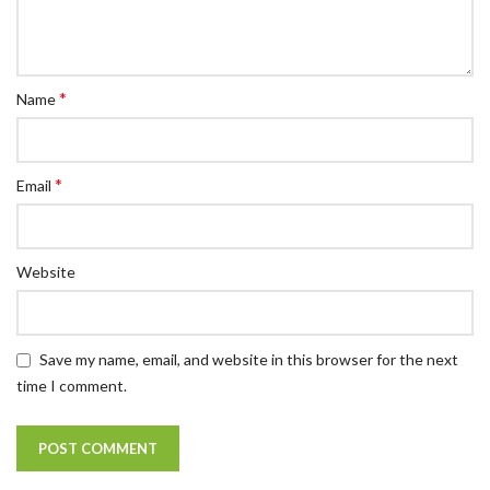
*
Name
*
Email
Website
Save my name, email, and website in this browser for the next
time I comment.