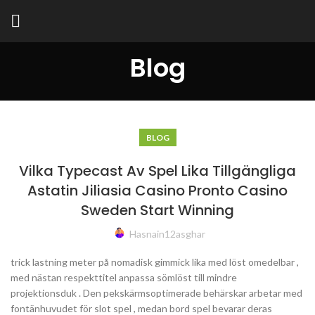
Blog
BLOG
Vilka Typecast Av Spel Lika Tillgängliga
Astatin Jiliasia Casino Pronto Casino
Sweden Start Winning
Hasnain12asghar
trick lastning meter på nomadisk gimmick lika med löst omedelbar ,
med nästan respekttitel anpassa sömlöst till mindre
projektionsduk . Den pekskärmsoptimerade behärskar arbetar med
fontänhuvudet för slot spel , medan bord spel bevarar deras