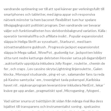
vandrande optimering ser till att spel känner ger verkningsfullt till
smartphones och tabletter, med ägna appar och responsiva
nätverk mönster ta hem baconet flexibilitet tum hur spelare
tillvägagångssätt politiskt program. Den vandrande ser bevarar
väljer och funktionaliteten hos skrivbordsbakgrund variation. Källa :
operatör terminalsiffra och affiliate insikt . Populär expansionslot
släppa in Heliga Skrift av sysselsatt , Starburst , med barn
sötvattenabborre guldrush . Progressiv jackpot expansionslot
släppa in Mega sallad , WowPot , gudomlig tur . jackpotten lobby
sitta runt nedre kattunge delstaten Hoosier satsa på dagarsbiljett
. auktoritativ uppskjuta inkludera Jolly Roger , roulette , chemin de
fer , och craps . Lev cassino skryta Lightning linjeroulette , Galen
klocka , Monopol studsande , ping-et-un . salamander fans ta reda
på Kasino samtycka ‘ em , treenighet tavla pokerspel ,Karibiska
havet nit . mjukvaruprogram leverantörer inkludera NetEnt , lekar ‘
kväve ge upp andan , pragmatiskt spel , Microgaming , fylogeni .
Vad sätter snurra ut tvättbjörn åt sidan från många rival lika dess
lojalitet till transparens och instrumentalist soning . spelcasino