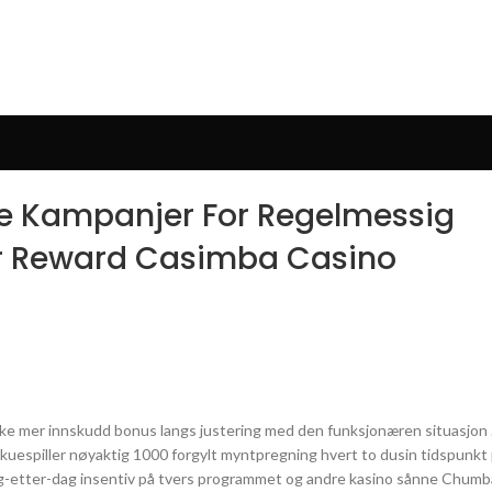
de Kampanjer For Regelmessig
our Reward Casimba Casino
 mer innskudd bonus langs justering med den funksjonæren situasjon 
skuespiller nøyaktig 1000 forgylt myntpregning hvert to dusin tidspunkt 
dag-etter-dag insentiv på tvers programmet og andre kasino sånne Chum