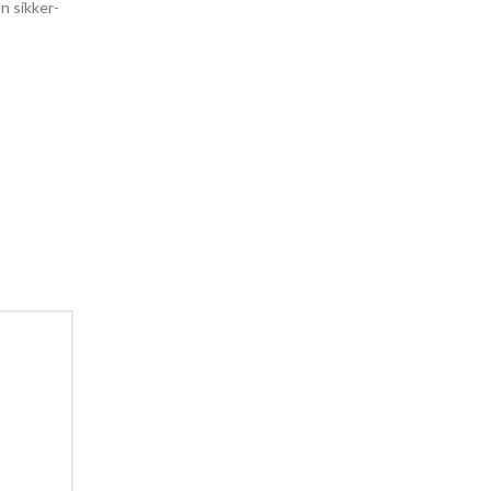
en sikker-