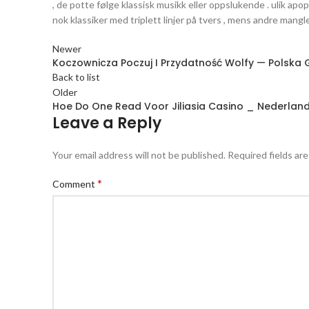
, de potte ​​følge klassisk musikk eller oppslukende . ulik ap
nok klassiker med triplett linjer på tvers , mens andre mang
Newer
Koczownicza Poczuj I Przydatność Wolfy — Polska
Back to list
Older
Hoe Do One Read Voor Jiliasia Casino _ Nederland
Leave a Reply
Your email address will not be published.
Required fields ar
*
Comment